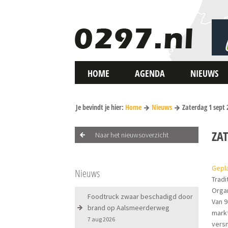
HOME
AGENDA
NIEUWS
Je bevindt je hier:
Home
Nieuws
Zaterdag 1 sept 
ZA
Naar het nieuwsoverzicht
Gepla
Nieuws
Trad
Organ
Foodtruck zwaar beschadigd door
Van 
brand op Aalsmeerderweg
markt
7 aug 2026
versn