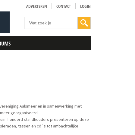
ADVERTEREN
CONTACT
LOGIN
BUMS
 Vereniging Aalsmeer en in samenwerking met
lsmeer georganiseerd.
. Ruim honderd standhouders presenteren op deze
 sieraden, tassen en cd`s tot ambachtelijke