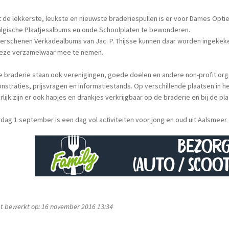
 de lekkerste, leukste en nieuwste braderiespullen is er voor Dames Opti
algische Plaatjesalbums en oude Schoolplaten te bewonderen.
 verschenen Verkadealbums van Jac. P. Thijsse kunnen daar worden ingeke
eze verzamelwaar mee te nemen.
 braderie staan ook verenigingen, goede doelen en andere non-profit orga
straties, prijsvragen en informatiestands. Op verschillende plaatsen in h
rlijk zijn er ook hapjes en drankjes verkrijgbaar op de braderie en bij de pla
dag 1 september is een dag vol activiteiten voor jong en oud uit Aalsmee
t bewerkt op: 16 november 2016 13:34