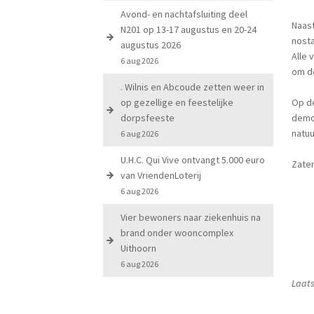
Avond- en nachtafsluiting deel
Naast
N201 op 13-17 augustus en 20-24
nost
augustus 2026
Alle
6 aug 2026
om d
. Wilnis en Abcoude zetten weer in
op gezellige en feestelijke
Op de
dorpsfeeste
demon
natuu
6 aug 2026
U.H.C. Qui Vive ontvangt 5.000 euro
Zater
van VriendenLoterij
6 aug 2026
Vier bewoners naar ziekenhuis na
brand onder wooncomplex
Uithoorn
6 aug 2026
Laats