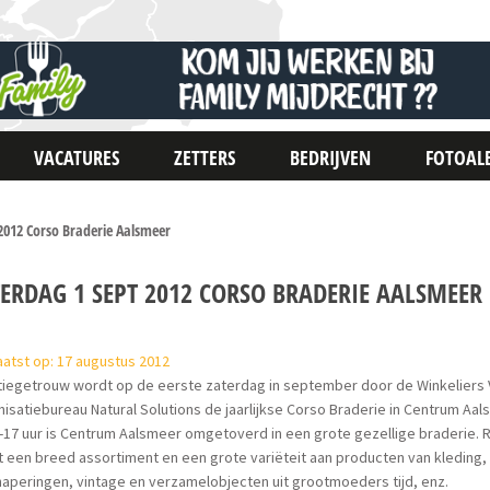
VACATURES
ZETTERS
BEDRIJVEN
FOTOAL
2012 Corso Braderie Aalsmeer
TERDAG 1 SEPT 2012 CORSO BRADERIE AALSMEER
atst op: 17 augustus 2012
itiegetrouw wordt op de eerste zaterdag in september door de Winkeliers
isatiebureau Natural Solutions de jaarlijkse Corso Braderie in Centrum Aa
9-17 uur is Centrum Aalsmeer omgetoverd in een grote gezellige braderie
 een breed assortiment en een grote variëteit aan producten van kleding,
aperingen, vintage en verzamelobjecten uit grootmoeders tijd, enz.