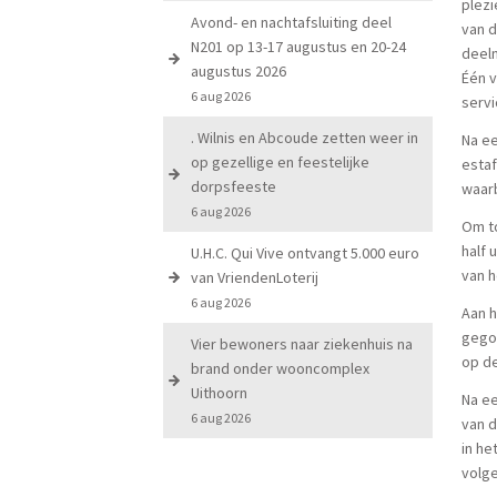
plezi
Avond- en nachtafsluiting deel
van d
N201 op 13-17 augustus en 20-24
deel
augustus 2026
Één 
6 aug 2026
servi
. Wilnis en Abcoude zetten weer in
Na ee
op gezellige en feestelijke
estaf
dorpsfeeste
waarb
6 aug 2026
Om to
half 
U.H.C. Qui Vive ontvangt 5.000 euro
van h
van VriendenLoterij
6 aug 2026
Aan h
gego
Vier bewoners naar ziekenhuis na
op d
brand onder wooncomplex
Uithoorn
Na ee
6 aug 2026
van d
in he
volge