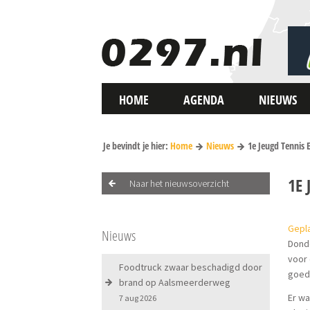
HOME
AGENDA
NIEUWS
Je bevindt je hier:
Home
Nieuws
1e Jeugd Tennis 
1E
Naar het nieuwsoverzicht
Gepla
Nieuws
Donde
voor
Foodtruck zwaar beschadigd door
goede
brand op Aalsmeerderweg
Er wa
7 aug 2026