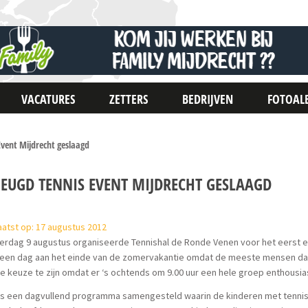
VACATURES
ZETTERS
BEDRIJVEN
FOTOAL
Event Mijdrecht geslaagd
 JEUGD TENNIS EVENT MIJDRECHT GESLAAGD
atst op: 17 augustus 2012
rdag 9 augustus organiseerde Tennishal de Ronde Venen voor het eerst een
 een dag aan het einde van de zomervakantie omdat de meeste mensen dan 
 keuze te zijn omdat er ‘s ochtends om 9.00 uur een hele groep enthousi
s een dagvullend programma samengesteld waarin de kinderen met tennis e