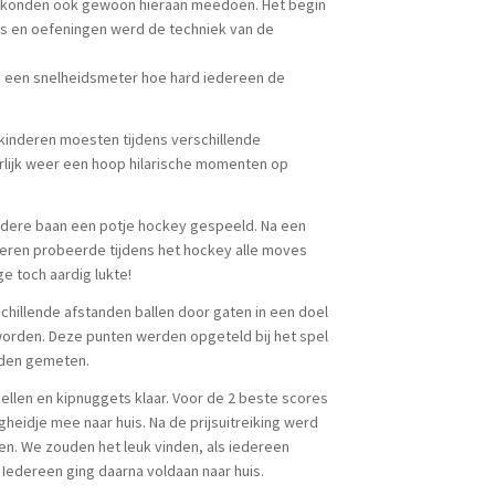
en, konden ook gewoon hieraan meedoen. Het begin
ics en oefeningen werd de techniek van de
 een snelheidsmeter hoe hard iedereen de
kinderen moesten tijdens verschillende
rlijk weer een hoop hilarische momenten op
ndere baan een potje hockey gespeeld. Na een
deren probeerde tijdens het hockey alle moves
e toch aardig lukte!
schillende afstanden ballen door gaten in een doel
orden. Deze punten werden opgeteld bij het spel
rden gemeten.
ellen en kipnuggets klaar. Voor de 2 beste scores
heidje mee naar huis. Na de prijsuitreiking werd
en. We zouden het leuk vinden, als iedereen
. Iedereen ging daarna voldaan naar huis.