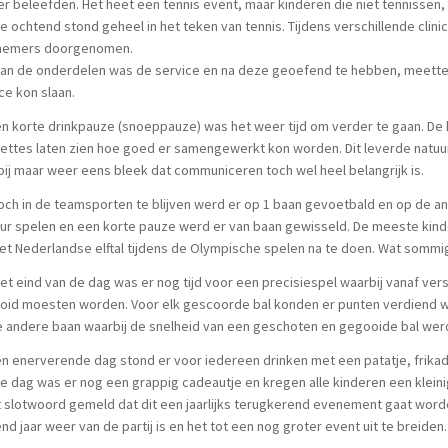
er beleefden. Het heet een tennis event, maar kinderen die niet tenniss
e ochtend stond geheel in het teken van tennis. Tijdens verschillende clin
nemers doorgenomen.
van de onderdelen was de service en na deze geoefend te hebben, meette
ce kon slaan.
n korte drinkpauze (snoeppauze) was het weer tijd om verder te gaan. De 
ettes laten zien hoe goed er samengewerkt kon worden. Dit leverde natuu
ij maar weer eens bleek dat communiceren toch wel heel belangrijk is.
ch in de teamsporten te blijven werd er op 1 baan gevoetbald en op de a
uur spelen en een korte pauze werd er van baan gewisseld. De meeste kin
et Nederlandse elftal tijdens de Olympische spelen na te doen. Wat sommig
et eind van de dag was er nog tijd voor een precisiespel waarbij vanaf ver
oid moesten worden. Voor elk gescoorde bal konden er punten verdiend w
e andere baan waarbij de snelheid van een geschoten en gegooide bal we
n enerverende dag stond er voor iedereen drinken met een patatje, frikad
e dag was er nog een grappig cadeautje en kregen alle kinderen een kleinig
t slotwoord gemeld dat dit een jaarlijks terugkerend evenement gaat word
nd jaar weer van de partij is en het tot een nog groter event uit te breiden