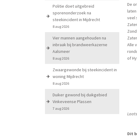
De or
Politie doet uitgebreid
laten
sporenonderzoek na
veel 
steekincident in Mijdrecht
Zate
8 aug 2026
Zond
Vier mannen aangehouden na
Zater
inbraak bij brandweerkazerne
Alle 
Aalsmeer
rond
of Hy
8 aug 2026
Zwaargewonde bij steekincident in
woning Mijdrecht
8 aug 2026
Duiker gewond bij duikgebied
Vinkeveense Plassen
7 aug 2026
Laats
Dit b