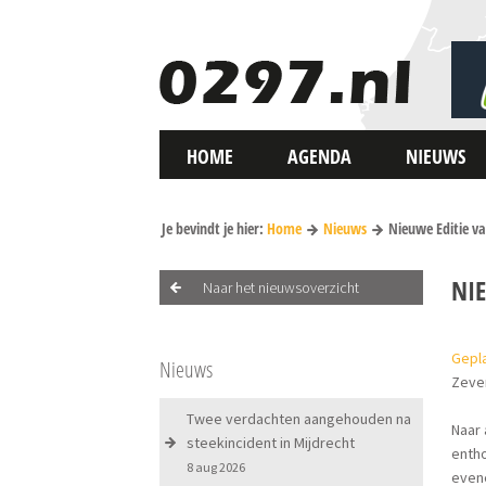
HOME
AGENDA
NIEUWS
Je bevindt je hier:
Home
Nieuws
Nieuwe Editie v
NI
Naar het nieuwsoverzicht
Gepla
Nieuws
Zeve
Twee verdachten aangehouden na
Naar 
steekincident in Mijdrecht
entho
8 aug 2026
even