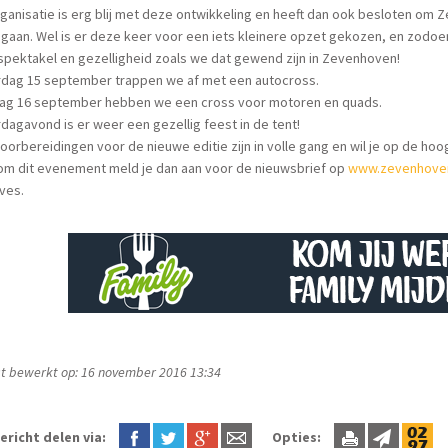
ganisatie is erg blij met deze ontwikkeling en heeft dan ook besloten om
 gaan. Wel is er deze keer voor een iets kleinere opzet gekozen, en zod
spektakel en gezelligheid zoals we dat gewend zijn in Zevenhoven!
rdag 15 september trappen we af met een autocross.
ag 16 september hebben we een cross voor motoren en quads.
dagavond is er weer een gezellig feest in de tent!
voorbereidingen voor de nieuwe editie zijn in volle gang en wil je op de hoo
om dit evenement meld je dan aan voor de nieuwsbrief op
www.zevenhove
ves.
t bewerkt op: 16 november 2016 13:34
ericht delen via:
Opties: