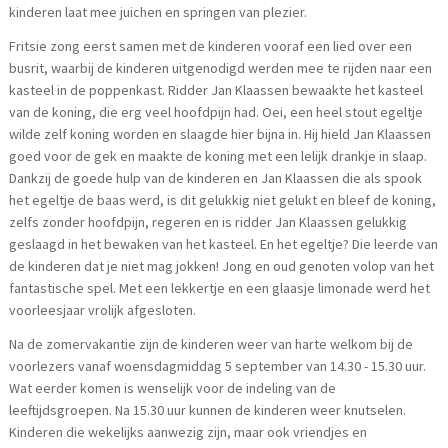
kinderen laat mee juichen en springen van plezier.
Fritsie zong eerst samen met de kinderen vooraf een lied over een
busrit, waarbij de kinderen uitgenodigd werden mee te rijden naar een
kasteel in de poppenkast. Ridder Jan Klaassen bewaakte het kasteel
van de koning, die erg veel hoofdpijn had. Oei, een heel stout egeltje
wilde zelf koning worden en slaagde hier bijna in. Hij hield Jan Klaassen
goed voor de gek en maakte de koning met een lelijk drankje in slaap.
Dankzij de goede hulp van de kinderen en Jan Klaassen die als spook
het egeltje de baas werd, is dit gelukkig niet gelukt en bleef de koning,
zelfs zonder hoofdpijn, regeren en is ridder Jan Klaassen gelukkig
geslaagd in het bewaken van het kasteel. En het egeltje? Die leerde van
de kinderen dat je niet mag jokken! Jong en oud genoten volop van het
fantastische spel. Met een lekkertje en een glaasje limonade werd het
voorleesjaar vrolijk afgesloten.
Na de zomervakantie zijn de kinderen weer van harte welkom bij de
voorlezers vanaf woensdagmiddag 5 september van 14.30 - 15.30 uur.
Wat eerder komen is wenselijk voor de indeling van de
leeftijdsgroepen. Na 15.30 uur kunnen de kinderen weer knutselen.
Kinderen die wekelijks aanwezig zijn, maar ook vriendjes en