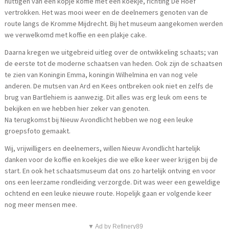
nuttigen van een kopje koffie met een koekje, richting De Hoef
vertrokken. Het was mooi weer en de deelnemers genoten van de
route langs de Kromme Mijdrecht. Bij het museum aangekomen werden
we verwelkomd met koffie en een plakje cake.
Daarna kregen we uitgebreid uitleg over de ontwikkeling schaats; van
de eerste tot de moderne schaatsen van heden. Ook zijn de schaatsen
te zien van Koningin Emma, koningin Wilhelmina en van nog vele
anderen. De mutsen van Ard en Kees ontbreken ook niet en zelfs de
brug van Bartlehiem is aanwezig. Dit alles was erg leuk om eens te
bekijken en we hebben hier zeker van genoten.
Na terugkomst bij Nieuw Avondlicht hebben we nog een leuke
groepsfoto gemaakt.
Wij, vrijwilligers en deelnemers, willen Nieuw Avondlicht hartelijk
danken voor de koffie en koekjes die we elke keer weer krijgen bij de
start. En ook het schaatsmuseum dat ons zo hartelijk ontving en voor
ons een leerzame rondleiding verzorgde. Dit was weer een geweldige
ochtend en een leuke nieuwe route. Hopelijk gaan er volgende keer
nog meer mensen mee.
▼ Ad by Refinery89