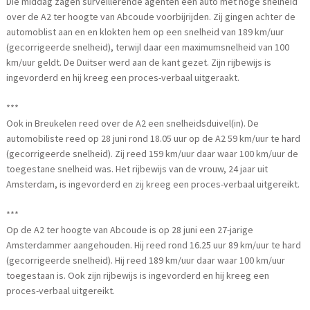
Die middag zagen surveillerende agenten een auto met hoge snelheid
over de A2 ter hoogte van Abcoude voorbijrijden. Zij gingen achter de
automoblist aan en en klokten hem op een snelheid van 189 km/uur
(gecorrigeerde snelheid), terwijl daar een maximumsnelheid van 100
km/uur geldt. De Duitser werd aan de kant gezet. Zijn rijbewijs is
ingevorderd en hij kreeg een proces-verbaal uitgeraakt.
***
Ook in Breukelen reed over de A2 een snelheidsduivel(in). De
automobiliste reed op 28 juni rond 18.05 uur op de A2 59 km/uur te hard
(gecorrigeerde snelheid). Zij reed 159 km/uur daar waar 100 km/uur de
toegestane snelheid was. Het rijbewijs van de vrouw, 24 jaar uit
Amsterdam, is ingevorderd en zij kreeg een proces-verbaal uitgereikt.
***
Op de A2 ter hoogte van Abcoude is op 28 juni een 27-jarige
Amsterdammer aangehouden. Hij reed rond 16.25 uur 89 km/uur te hard
(gecorrigeerde snelheid). Hij reed 189 km/uur daar waar 100 km/uur
toegestaan is. Ook zijn rijbewijs is ingevorderd en hij kreeg een
proces-verbaal uitgereikt.