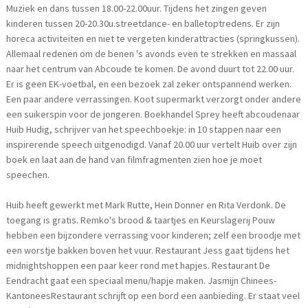
Muziek en dans tussen 18.00-22.00uur. Tijdens het zingen geven
kinderen tussen 20-20.30u.streetdance- en balletoptredens. Er zijn
horeca activiteiten en niet te vergeten kinderattracties (springkussen).
Allemaal redenen om de benen 's avonds even te strekken en massaal
naar het centrum van Abcoude te komen. De avond duurt tot 22.00 uur.
Er is geen EK-voetbal, en een bezoek zal zeker ontspannend werken.
Een paar andere verrassingen. Koot supermarkt verzorgt onder andere
een suikerspin voor de jongeren. Boekhandel Sprey heeft abcoudenaar
Huib Hudig, schrijver van het speechboekje: in 10 stappen naar een
inspirerende speech uitgenodigd. Vanaf 20.00 uur vertelt Huib over zijn
boek en laat aan de hand van filmfragmenten zien hoe je moet
speechen.
Huib heeft gewerkt met Mark Rutte, Hein Donner en Rita Verdonk. De
toegang is gratis. Remko's brood & taartjes en Keurslagerij Pouw
hebben een bijzondere verrassing voor kinderen; zelf een broodje met
een worstje bakken boven het vuur. Restaurant Jess gaat tijdens het
midnightshoppen een paar keer rond met hapjes. Restaurant De
Eendracht gaat een speciaal menu/hapje maken. Jasmijn Chinees-
KantoneesRestaurant schrijft op een bord een aanbieding. Er staat veel