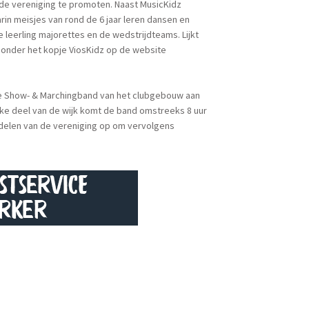
 de vereniging te promoten. Naast MusicKidz
rin meisjes van rond de 6 jaar leren dansen en
eerling majorettes en de wedstrijdteams. Lijkt
 onder het kopje ViosKidz op de website
 de Show- & Marchingband van het clubgebouw aan
jke deel van de wijk komt de band omstreeks 8 uur
rdelen van de vereniging op om vervolgens