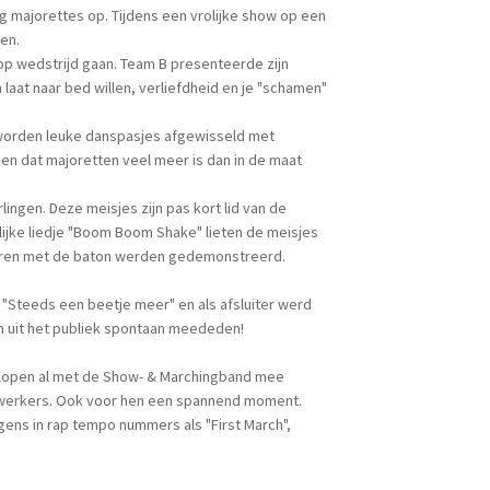
ng majorettes op. Tijdens een vrolijke show op een
en.
r op wedstrijd gaan. Team B presenteerde zijn
aat naar bed willen, verliefdheid en je "schamen"
 worden leuke danspasjes afgewisseld met
en dat majoretten veel meer is dan in de maat
ngen. Deze meisjes zijn pas kort lid van de
ijke liedje "Boom Boom Shake" lieten de meisjes
iguren met de baton werden gedemonstreerd.
"Steeds een beetje meer" en als afsluiter werd
en uit het publiek spontaan meededen!
 lopen al met de Show- & Marchingband mee
agwerkers. Ook voor hen een spannend moment.
ngens in rap tempo nummers als "First March",