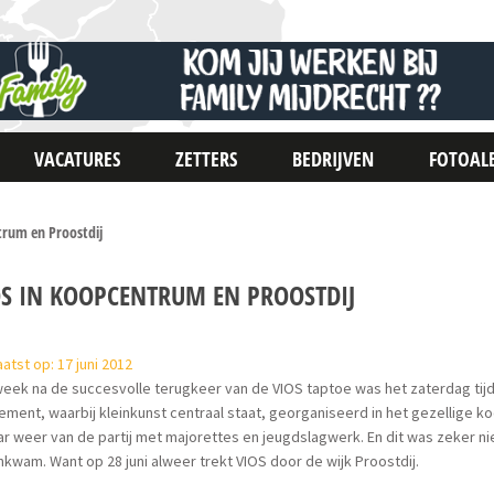
VACATURES
ZETTERS
BEDRIJVEN
FOTOAL
trum en Proostdij
OS IN KOOPCENTRUM EN PROOSTDIJ
atst op: 17 juni 2012
eek na de succesvolle terugkeer van de VIOS taptoe was het zaterdag tijd v
ment, waarbij kleinkunst centraal staat, georganiseerd in het gezellige k
aar weer van de partij met majorettes en jeugdslagwerk. En dit was zeker nie
kwam. Want op 28 juni alweer trekt VIOS door de wijk Proostdij.