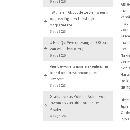
6 aug 2026
Als e
medle
. Wilnis en Abcoude zetten weer in
Vanaf
op gezellige en feestelijke
"Teen
dorpsfeeste
voor 
6 aug 2026
Team 
U.H.C. Qui Vive ontvangt 5.000 euro
moeil
van VriendenLoterij
lopen
Na de
6 aug 2026
veren
Vier bewoners naar ziekenhuis na
een s
brand onder wooncomplex
Hart
Uithoorn
De le
6 aug 2026
dit n
Gratis cursus Politiek Actief voor
Hier
inwoners van Uithoorn en De
tijd
Kwakel
Onder
6 aug 2026
"Spla