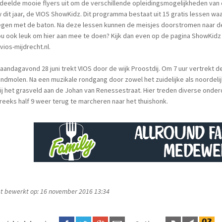
deelde mooie flyers uit om de verschillende opleidingsmogelijkheden van
 dit jaar, de VIOS ShowKidz. Dit programma bestaat uit 15 gratis lessen waa
en met de baton. Na deze lessen kunnen de meisjes doorstromen naar de l
ou ook leuk om hier aan mee te doen? Kijk dan even op de pagina ShowKidz
ios-mijdrecht.nl.
andagavond 28 juni trekt VIOS door de wijk Proostdij. Om 7 uur vertrekt
ndmolen. Na een muzikale rondgang door zowel het zuidelijke als noordeli
ij het grasveld aan de Johan van Renessestraat. Hier treden diverse onde
eeks half 9 weer terug te marcheren naar het thuishonk.
t bewerkt op: 16 november 2016 13:34