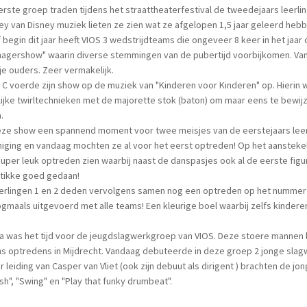
erste groep traden tijdens het straattheaterfestival de tweedejaars leerli
y van Disney muziek lieten ze zien wat ze afgelopen 1,5 jaar geleerd hebb
 begin dit jaar heeft VIOS 3 wedstrijdteams die ongeveer 8 keer in het jaa
agershow" waarin diverse stemmingen van de pubertijd voorbijkomen. Van l
je ouders. Zeer vermakelijk.
C voerde zijn show op de muziek van "Kinderen voor Kinderen" op. Hierin
ijke twirltechnieken met de majorette stok (baton) om maar eens te bewijz
.
ze show een spannend moment voor twee meisjes van de eerstejaars leerli
iging en vandaag mochten ze al voor het eerst optreden! Op het aanstekel
uper leuk optreden zien waarbij naast de danspasjes ook al de eerste f
stikke goed gedaan!
erlingen 1 en 2 deden vervolgens samen nog een optreden op het nummer 
ogmaals uitgevoerd met alle teams! Een kleurige boel waarbij zelfs kinder
na was het tijd voor de jeugdslagwerkgroep van VIOS. Deze stoere mannen
ens optredens in Mijdrecht. Vandaag debuteerde in deze groep 2 jonge sl
 leiding van Casper van Vliet (ook zijn debuut als dirigent ) brachten de jo
sh", "Swing" en "Play that funky drumbeat".