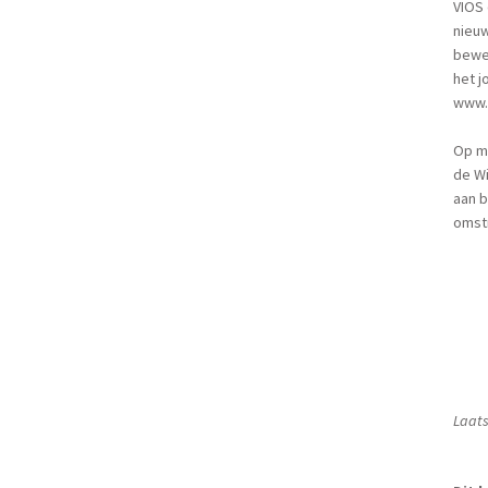
VIOS 
nieuw
beweg
het j
www.v
Op ma
de Wi
aan b
omstr
Laats