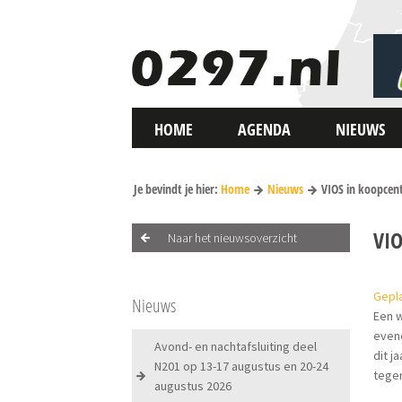
HOME
AGENDA
NIEUWS
Je bevindt je hier:
Home
Nieuws
VIOS in koopcen
VI
Naar het nieuwsoverzicht
Gepla
Nieuws
Een w
evene
Avond- en nachtafsluiting deel
dit j
N201 op 13-17 augustus en 20-24
tegen
augustus 2026