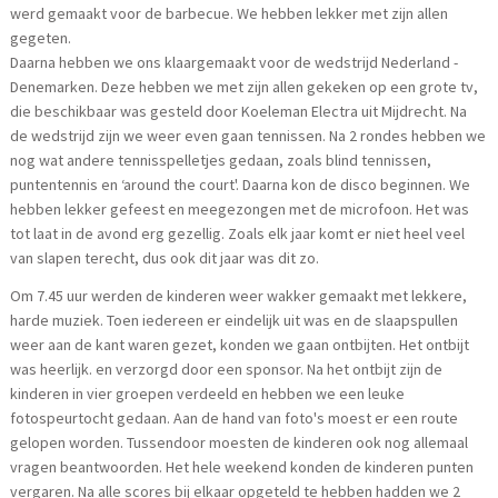
werd gemaakt voor de barbecue. We hebben lekker met zijn allen
gegeten.
Daarna hebben we ons klaargemaakt voor de wedstrijd Nederland -
Denemarken. Deze hebben we met zijn allen gekeken op een grote tv,
die beschikbaar was gesteld door Koeleman Electra uit Mijdrecht. Na
de wedstrijd zijn we weer even gaan tennissen. Na 2 rondes hebben we
nog wat andere tennisspelletjes gedaan, zoals blind tennissen,
puntentennis en ‘around the court'. Daarna kon de disco beginnen. We
hebben lekker gefeest en meegezongen met de microfoon. Het was
tot laat in de avond erg gezellig. Zoals elk jaar komt er niet heel veel
van slapen terecht, dus ook dit jaar was dit zo.
Om 7.45 uur werden de kinderen weer wakker gemaakt met lekkere,
harde muziek. Toen iedereen er eindelijk uit was en de slaapspullen
weer aan de kant waren gezet, konden we gaan ontbijten. Het ontbijt
was heerlijk. en verzorgd door een sponsor. Na het ontbijt zijn de
kinderen in vier groepen verdeeld en hebben we een leuke
fotospeurtocht gedaan. Aan de hand van foto's moest er een route
gelopen worden. Tussendoor moesten de kinderen ook nog allemaal
vragen beantwoorden. Het hele weekend konden de kinderen punten
vergaren. Na alle scores bij elkaar opgeteld te hebben hadden we 2