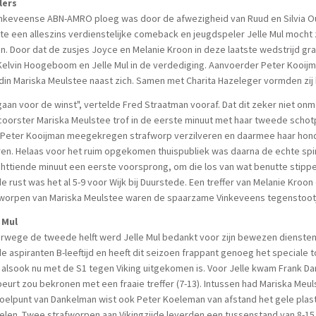
lers
nkeveense ABN-AMRO ploeg was door de afwezigheid van Ruud en Silvia Ou
e een alleszins verdienstelijke comeback en jeugdspeler Jelle Mul mocht 
. Door dat de zusjes Joyce en Melanie Kroon in deze laatste wedstrijd gr
elvin Hoogeboom en Jelle Mul in de verdediging. Aanvoerder Peter Kooij
din Mariska Meulstee naast zich. Samen met Charita Hazeleger vormden zij 
aan voor de winst", vertelde Fred Straatman vooraf. Dat dit zeker niet onmo
oorster Mariska Meulstee trof in de eerste minuut met haar tweede schotp
 Peter Kooijman meegekregen strafworp verzilveren en daarmee haar hond
en. Helaas voor het ruim opgekomen thuispubliek was daarna de echte spirit 
httiende minuut een eerste voorsprong, om die los van wat benutte stippen
e rust was het al 5-9 voor Wijk bij Duurstede. Een treffer van Melanie Kro
fworpen van Mariska Meulstee waren de spaarzame Vinkeveens tegenstoot
 Mul
rwege de tweede helft werd Jelle Mul bedankt voor zijn bewezen diensten.
e aspiranten B-leeftijd en heeft dit seizoen frappant genoeg het speciale
 alsook nu met de S1 tegen Viking uitgekomen is. Voor Jelle kwam Frank Dank
beurt zou bekronen met een fraaie treffer (7-13). Intussen had Mariska Meu
oelpunt van Dankelman wist ook Peter Koeleman van afstand het gele plastic
elen. Twee strafworpen aan Vikingzijde leverden een tussenstand van 8-1