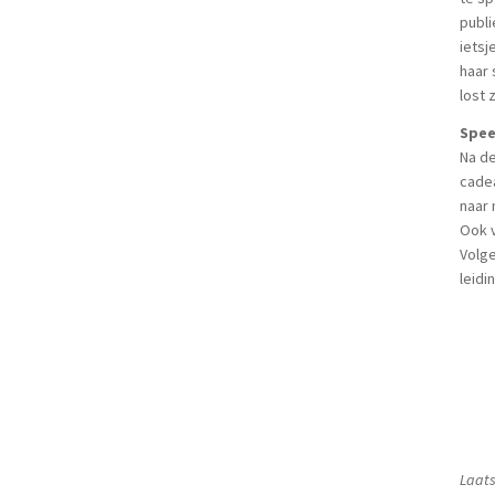
publi
ietsj
haar 
lost 
Spee
Na d
cadea
naar 
Ook 
Volge
leidi
Laats