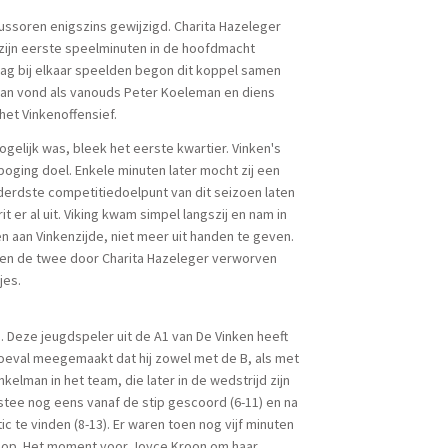
ssoren enigszins gewijzigd. Charita Hazeleger
zijn eerste speelminuten in de hoofdmacht
aag bij elkaar speelden begon dit koppel samen
man vond als vanouds Peter Koeleman en diens
het Vinkenoffensief.
gelijk was, bleek het eerste kwartier. Vinken's
oging doel. Enkele minuten later mocht zij een
erdste competitiedoelpunt van dit seizoen laten
er al uit. Viking kwam simpel langszij en nam in
 aan Vinkenzijde, niet meer uit handen te geven.
on en de twee door Charita Hazeleger verworven
jes.
 Deze jeugdspeler uit de A1 van De Vinken heeft
 toeval meegemaakt dat hij zowel met de B, als met
elman in het team, die later in de wedstrijd zijn
lstee nog eens vanaf de stip gescoord (6-11) en na
 te vinden (8-13). Er waren toen nog vijf minuten
5 op. Het moment voor Joyce Kroon om haar