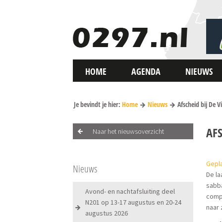
HOME
AGENDA
NIEUWS
Je bevindt je hier:
Home
Nieuws
Afscheid bij De V
AFS
Naar het nieuwsoverzicht
Gepla
Nieuws
De la
sabba
Avond- en nachtafsluiting deel
compa
N201 op 13-17 augustus en 20-24
naar 
augustus 2026