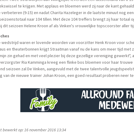
ekswissel te krijgen. Met applaus en bloemen werd zij naar de kant gehaa
e verbeteren (9-15) en nadat Charita Hazeleger in de laatste minuut nog 
seizoenstotaal naar 104 tillen. Met deze 104 treffers brengt zij haar totaa
zij dit seizoen Helene Kroon af als Vinken's vrouwelijke topscoorster aller ti
ches
e wedstrijd waren er lovende woorden van voorzitter Henk Kroon voor sch
us en theaterbonnen krijgt Straatman vanaf nu de kans om meer tijd met zij
mijn zin gehad en met veel plezier bij deze gezellige vereniging gewerkt",
verzorgster Ria Kamminga kreeg een flinke bos bloemen voor haar trouwe
nd seizoen zal De Vinken, aangevuld met de twee talentvolle jeugdspeels
ng van de nieuwe trainer Johan Kroon, een goed resultaat proberen neer te
t bewerkt op: 16 november 2016 13:34