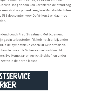
ld. Kelvin Hoogeboom kon kort hierna de stand nog
eens een strafworp meekreeg kon Mariska Meulstee
l op 589 doelpunten voor De Vinken 1 en daarmee
jden.
eidend coach Fred Straatman. Met bloemen,
n gezin te besteden. "Ik heb het hier bijzonder
 aldus de sympathieke coach uit Geldermalsen.
 diensten voor de Vinkeveense hoofdmacht.
ters Eva Hemelaar en Annick Stokhof, en onder
 zetten in de derde klasse.