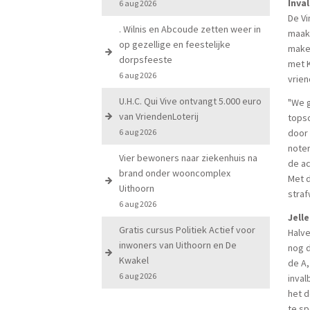
Inval
6 aug 2026
De Vi
. Wilnis en Abcoude zetten weer in
maakt
op gezellige en feestelijke
maken
dorpsfeeste
met K
6 aug 2026
vrien
U.H.C. Qui Vive ontvangt 5.000 euro
"We g
van VriendenLoterij
topsc
6 aug 2026
door
noter
Vier bewoners naar ziekenhuis na
de ac
brand onder wooncomplex
Met d
Uithoorn
stra
6 aug 2026
Jelle
Gratis cursus Politiek Actief voor
Halve
inwoners van Uithoorn en De
nog d
Kwakel
de A,
6 aug 2026
inval
het d
te sp