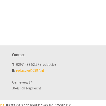
Contact
T:
0297 - 38 52 57 (redactie)
E:
redactie@0297.nl
Genieweg 14
3641 RH Mijdrecht
ring
is een product van: 0297 media B.V.
0297.nl