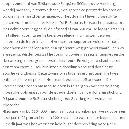
loopevenement van 520km(route Parijs) en 560km(route Hamburg)
waarbij mensen, in teamverband, een sportieve prestatie leveren om
op die manier geld op te halen,voor het doel het leven dragelijk te
maken voor mensen met kanker. De RoParun is topsport en teamsport.
Met acht lopers leggen zij de afstand af van 560 km. De lopers staan er
niet alleen voor:; twee fietsers begeleiden hun, wijzen de weg,
schermen de loper af van het verkeer en supporten volop. Je moet
bedenken dat het lopen op een openbare weg gebeurt waarbij er niks
afgezet is. Verder bestaat het team uit twee masseurs, teamleden die
de catering verzorgen en twee chauffeurs. En volg auto chauffeur en
een team captain. Ook hun inzet is absoluut vereist tijdens deze
sportieve uitdaging. Deze zware prestatie levert het team met veel
enthousiasme en plezier. Het team bestaat uit 25 personen. De
voornaamste reden om mee te doen is te zorgen voor een zo hoog
mogelijke opbrengst voor de goede doelen van de RoParun stichting.
Dit jaar steunt de RoParun stichting ook Stichting Haarwensen in
Mijdrecht.
•Bijdrage van EUR 194.000 (maximaal) voor 2 pruiken per week voor een
heel jaar (104 pruiken) en om 100 pruiken op voorraad te kunnen nemen.
Ook dit jaar was het weer een hele bijzondere ervaring voor Rene.