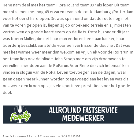
Rene nam deel met het team FloraHolland team097 als loper. Dit team
mocht samen met nog 49 ervaren teams de route Hamburg /Rotterdam
voor het eerst hardlopen. Dit was spannend omdat de route nog niet
van te voren gelopen is, liepen zij op onbekend terrein en zij moesten
vertrouwen op goede kaartlezers op de fiets. Extra bijzonder dit jaar
was boerin Muller, die net haar man verloren heeft aan kanker, haar
boerderij beschikbaar stelde voor een verfrissende douche . Dat was
met het warme weer meer dan welkom en vrij uniek voor de RoParun. In
het team liep ook de blinde John Stoop mee om zijn droomwens te
vervullen: meedoen aan de RoParun. Voor Rene die zich helemaal kan
vinden in slogun van de RoPa: Leven toevoegen aan de dagen, waar
geen dagen meer kunnen worden toegevoegd aan het leven was dit
ook weer een kroon op zijn vele sportieve prestaties voor het goede
doel.
Laatst bewerkt op: 16 november 2016 13:34