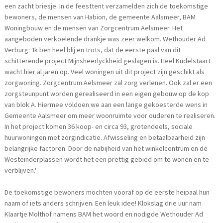
een zacht briesje. In de feesttent verzamelden zich de toekomstige
bewoners, de mensen van Habion, de gemeente Aalsmeer, BAM
Woningbouw en de mensen van Zorgcentrum Aelsmeer. Het
aangeboden verkoelende drankje was zeer welkom. Wethouder Ad
Verburg: ‘Ik ben heel blij en trots, dat de eerste paal van dit
schitterende project Mijnsheerlyckheid geslagen is. Heel Kudelstaart
wacht hier al jaren op. Veel woningen uit dit project zijn geschikt als
zorgwoning. Zorgcentrum Aelsmeer zal zorg verlenen. Ook zal er een
zorgsteunpunt worden gerealiseerd in een eigen gebouw op de kop
van blok A. Hiermee voldoen we aan een lange gekoesterde wens in
Gemeente Aalsmeer om meer woonruimte voor ouderen te realiseren.
In het project komen 36 koop- en circa 93, grotendeels, sociale
huurwoningen met zorgindicatie. Afwisseling en betaalbaarheid zijn
belangrijke factoren. Door de nabijheid van het winkelcentrum en de
Westeinderplassen wordt het een prettig gebied om te wonen en te
verblijven.'
De toekomstige bewoners mochten vooraf op de eerste heipaal hun
naam of iets anders schrijven. Een leuk idee! Klokslag drie uur nam
Klaartje Molthof namens BAM het woord en nodigde Wethouder Ad