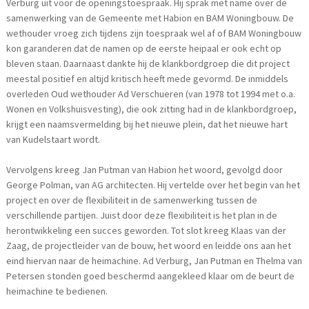
Verburg uit voor de openingstoespraak. Hij sprak met name over de
samenwerking van de Gemeente met Habion en BAM Woningbouw. De
wethouder vroeg zich tijdens zijn toespraak wel af of BAM Woningbouw
kon garanderen dat de namen op de eerste heipaal er ook echt op
bleven staan. Daarnaast dankte hij de klankbordgroep die dit project
meestal positief en altijd kritisch heeft mede gevormd. De inmiddels
overleden Oud wethouder Ad Verschueren (van 1978 tot 1994 met o.a.
Wonen en Volkshuisvesting), die ook zitting had in de klankbordgroep,
krijgt een naamsvermelding bij het nieuwe plein, dat het nieuwe hart
van Kudelstaart wordt.
Vervolgens kreeg Jan Putman van Habion het woord, gevolgd door
George Polman, van AG architecten. Hij vertelde over het begin van het
project en over de flexibiliteit in de samenwerking tussen de
verschillende partijen. Juist door deze flexibiliteit is het plan in de
herontwikkeling een succes geworden. Tot slot kreeg Klaas van der
Zaag, de projectleider van de bouw, het woord en leidde ons aan het
eind hiervan naar de heimachine. Ad Verburg, Jan Putman en Thelma van
Petersen stonden goed beschermd aangekleed klaar om de beurt de
heimachine te bedienen.