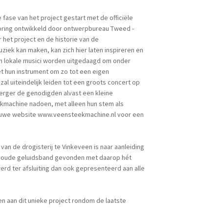
fase van het project gestart met de officiële
oring ontwikkeld door ontwerpbureau Tweed -
 het project en de historie van de
ziek kan maken, kan zich hier laten inspireren en
n lokale musici worden uitgedaagd om onder
t hun instrument om zo tot een eigen
al uiteindelijk leiden tot een groots concert op
 Berger de genodigden alvast een kleine
eekmachine nadoen, met alleen hun stem als
ieuwe website www.veensteekmachine.nl voor een
an de drogisterij te Vinkeveen is naar aanleiding
jaar oude geluidsband gevonden met daarop hét
rd ter afsluiting dan ook gepresenteerd aan alle
en aan dit unieke project rondom de laatste