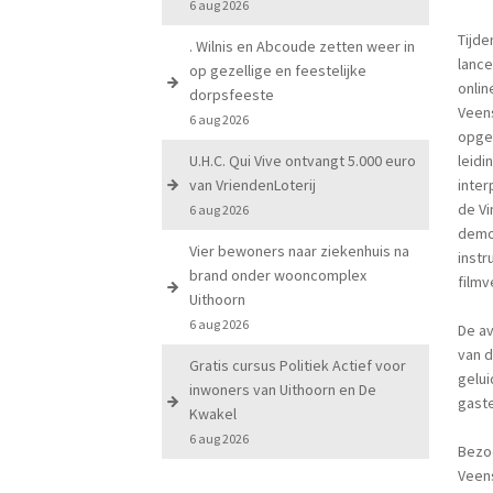
6 aug 2026
Tijde
. Wilnis en Abcoude zetten weer in
lanc
op gezellige en feestelijke
onlin
dorpsfeeste
Veens
6 aug 2026
opge
U.H.C. Qui Vive ontvangt 5.000 euro
leidi
van VriendenLoterij
inter
de Vi
6 aug 2026
demon
Vier bewoners naar ziekenhuis na
inst
brand onder wooncomplex
filmv
Uithoorn
6 aug 2026
De av
van d
Gratis cursus Politiek Actief voor
gelui
inwoners van Uithoorn en De
gast
Kwakel
6 aug 2026
Bezo
Veen