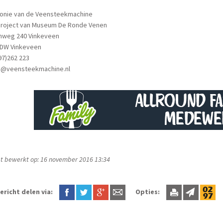
onie van de Veensteekmachine
project van Museum De Ronde Venen
nweg 240 Vinkeveen
 DW Vinkeveen
97)262 223
fo@veensteekmachine.nl
t bewerkt op: 16 november 2016 13:34
ericht delen via:
Opties: