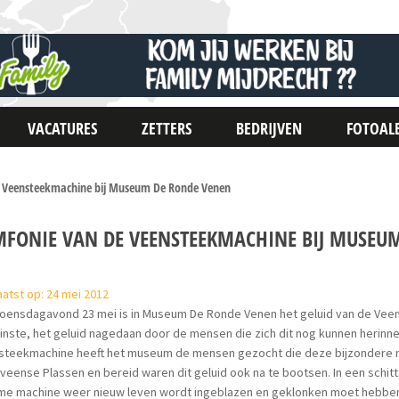
VACATURES
ZETTERS
BEDRIJVEN
FOTOAL
e Veensteekmachine bij Museum De Ronde Venen
MFONIE VAN DE VEENSTEEKMACHINE BIJ MUSEU
atst op: 24 mei 2012
oensdagavond 23 mei is in Museum De Ronde Venen het geluid van de Vee
nste, het geluid nagedaan door de mensen die zich dit nog kunnen herinn
steekmachine heeft het museum de mensen gezocht die deze bijzondere 
veense Plassen en bereid waren dit geluid ook na te bootsen. In een schitt
me machine weer nieuw leven wordt ingeblazen en geklonken moet hebbe