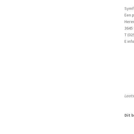
Symf
Een 
Here
3645
T (02
E in
Laats
Dit b