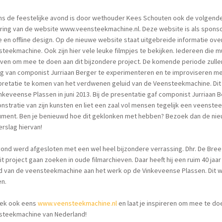
ns de feestelijke avond is door wethouder Kees Schouten ook de volgende 
ering van de website www.veensteekmachine.nl. Deze website is als spons
e en offline design. Op de nieuwe website staat uitgebreide informatie over
teekmachine. Ook zijn hier vele leuke filmpjes te bekijken. Iedereen die mu
ven om mee te doen aan dit bijzondere project. De komende periode zulle
ng van componist Jurriaan Berger te experimenteren en te improviseren me
pretatie te komen van het verdwenen geluid van de Veensteekmachine. Dit z
nkeveense Plassen in juni 2013. Bij de presentatie gaf componist Jurriaan
stratie van zijn kunsten en liet een zaal vol mensen tegelijk een veenst
rument. Ben je benieuwd hoe dit geklonken met hebben? Bezoek dan de n
erslag hiervan!
ond werd afgesloten met een wel heel bijzondere verrassing. Dhr. De Bree v
it project gaan zoeken in oude filmarchieven. Daar heeft hij een ruim 40 
d van de veensteekmachine aan het werk op de Vinkeveense Plassen. Dit we
en.
ek ook eens
www.veensteekmachine.nl
en laat je inspireren om mee te do
steekmachine van Nederland!