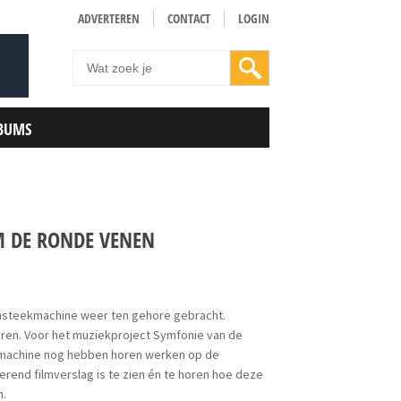
ADVERTEREN
CONTACT
LOGIN
BUMS
M DE RONDE VENEN
nsteekmachine weer ten gehore gebracht.
eren. Voor het muziekproject Symfonie van de
machine nog hebben horen werken op de
erend filmverslag is te zien én te horen hoe deze
n.