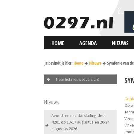
HOME
AGENDA
NIEUWS
Je bevindt je hier:
Home
Nieuws
Symfonie van d
SY
Naar het nieuwsoverzicht
Gepla
Nieuws
Op w
Tenmi
Avond- en nachtafsluiting deel
Veen
N201 op 13-17 augustus en 20-24
Vinke
augustus 2026
enor