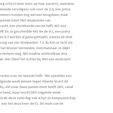
burg schoot weer eens op haar zuiverst, waardoor
 tekende vervolgens ook voor de 2-0, een prima
dammers konden nog wel wat terugdoen, maar
lopende band. Met doelpunten van
acht. Een uitstekende eerste helft. NIO was
ft. En zo geschiedde het. Na de 6-1, een prima
 en 6-3 werden al gauw gemaakt, waarna de druk
ng van vier doelpunten: 7-3. Nu kon er toch vrij
 het Wouter Vermeulen, matchwinnaar zo blijkt
tie meteen weg. NIO maakte achterelkaar drie
n. Hier bleef het echter bij. Met een eindstand
evreden over de tweede helft: ‘'We speelden een
volgende week winnen tegen Atlantis levert dit
is, dat maar twee punten meer heeft. DKV, vanaf
igen hand, maar mocht DKV volgende week
D vierde deze zaterdag ook al het 2e kampioenschap
 was het deze keer de E1. Dit team van de