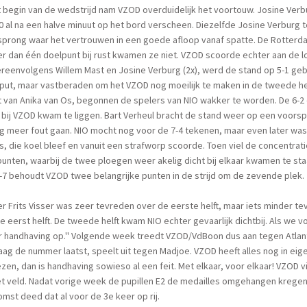
t begin van de wedstrijd nam VZOD overduidelijk het voortouw. Josine Ver
0 al na een halve minuut op het bord verscheen. Diezelfde Josine Verburg
sprong waar het vertrouwen in een goede afloop vanaf spatte. De Rotter
r dan één doelpunt bij rust kwamen ze niet. VZOD scoorde echter aan de 
reenvolgens Willem Mast en Josine Verburg (2x), werd de stand op 5-1 gebr
put, maar vastberaden om het VZOD nog moeilijk te maken in de tweede hel
 van Anika van Os, begonnen de spelers van NIO wakker te worden. De 6-2
bij VZOD kwam te liggen. Bart Verheul bracht de stand weer op een voorspro
g meer fout gaan. NIO mocht nog voor de 7-4 tekenen, maar even later was
s, die koel bleef en vanuit een strafworp scoorde. Toen viel de concentra
unten, waarbij de twee ploegen weer akelig dicht bij elkaar kwamen te staa
-7 behoudt VZOD twee belangrijke punten in de strijd om de zevende plek.
er Frits Visser was zeer tevreden over de eerste helft, maar iets minder t
 eerst helft. De tweede helft kwam NIO echter gevaarlijk dichtbij. Als we 
 handhaving op.'' Volgende week treedt VZOD/VdBoon dus aan tegen Atlant
ag de nummer laatst, speelt uit tegen Madjoe. VZOD heeft alles nog in e
ezen, dan is handhaving sowieso al een feit. Met elkaar, voor elkaar! VZO
t veld. Nadat vorige week de pupillen E2 de medailles omgehangen kregen
mst deed dat al voor de 3e keer op rij.