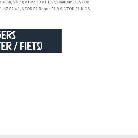
as 4 8-8, Viking A1-VZOD A1 18-7, Haarlem B1-VZOD
1-KZ E2 4-1, VZOD E2-Rohda E1 9-9, VZOD F1-KIOS