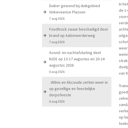
In he
Duiker gewond bij duikgebied
de 1-
Vinkeveense Plassen
voor
7 aug 2026
verde
Foodtruck zwaar beschadigd door
achte
brand op Aalsmeerderweg
uitge
schot
7 aug 2026
weer 
Avond- en nachtafsluiting deel
weini
N201 op 13-17 augustus en 20-24
strak
augustus 2026
doelp
6 aug 2026
van 8
. Wilnis en Abcoude zetten weer in
Train
op gezellige en feestelijke
goede
dorpsfeeste
zeker
6 aug 2026
vanda
verli
op he
toeko