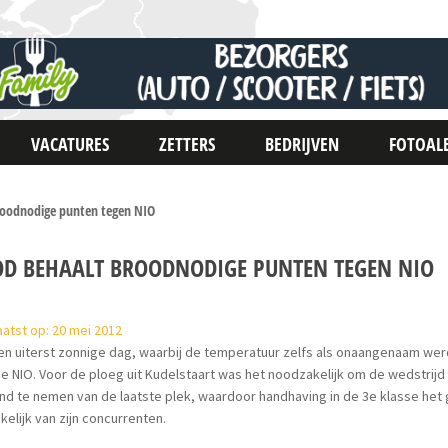
VACATURES
ZETTERS
BEDRIJVEN
FOTOAL
oodnodige punten tegen NIO
OD BEHAALT BROODNODIGE PUNTEN TEGEN NIO
atst op: 20 mei 2012
n uiterst zonnige dag, waarbij de temperatuur zelfs als onaangenaam wer
ge NIO. Voor de ploeg uit Kudelstaart was het noodzakelijk om de wedstrijd 
nd te nemen van de laatste plek, waardoor handhaving in de 3e klasse het g
kelijk van zijn concurrenten.