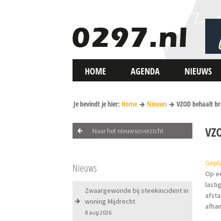
HOME
AGENDA
NIEUWS
Je bevindt je hier:
Home
Nieuws
VZOD behaalt br
VZ
Naar het nieuwsoverzicht
Gepla
Nieuws
Op ee
lasti
Zwaargewonde bij steekincident in
afsta
woning Mijdrecht
afhan
8 aug 2026