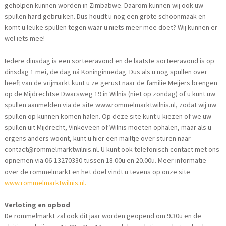
geholpen kunnen worden in Zimbabwe. Daarom kunnen wij ook uw
spullen hard gebruiken. Dus houdt u nog een grote schoonmaak en
komt u leuke spullen tegen waar u niets meer mee doet? Wij kunnen er
wel iets mee!
Iedere dinsdag is een sorteeravond en de laatste sorteeravond is op
dinsdag 1 mei, de dag ná Koninginnedag. Dus als u nog spullen over
heeft van de vrijmarkt kunt u ze gerust naar de familie Meijers brengen
op de Mijdrechtse Dwarsweg 19 in Wilnis (niet op zondag) of u kunt uw
spullen aanmelden via de site www.rommelmarktwilnis.nl, zodat wij uw
spullen op kunnen komen halen. Op deze site kunt u kiezen of we uw
spullen uit Mijdrecht, Vinkeveen of Wilnis moeten ophalen, maar als u
ergens anders woont, kunt u hier een mailtje over sturen naar
contact@rommelmarktwilnis.nl. U kunt ook telefonisch contact met ons
opnemen via 06-13270330 tussen 18.00u en 20.00u. Meer informatie
over de rommelmarkt en het doel vindt u tevens op onze site
www.rommelmarktwilnis.nl.
Verloting en opbod
De rommelmarkt zal ook dit jaar worden geopend om 9.30u en de