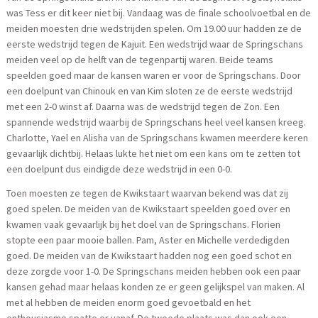
was Tess er dit keer niet bij. Vandaag was de finale schoolvoetbal en de
meiden moesten drie wedstrijden spelen. Om 19.00 uur hadden ze de
eerste wedstrijd tegen de Kajuit. Een wedstrijd waar de Springschans
meiden veel op de helft van de tegenpartij waren. Beide teams
speelden goed maar de kansen waren er voor de Springschans. Door
een doelpunt van Chinouk en van Kim sloten ze de eerste wedstrijd
met een 2-0 winst af. Daarna was de wedstrijd tegen de Zon. Een
spannende wedstrijd waarbij de Springschans heel veel kansen kreeg.
Charlotte, Yael en Alisha van de Springschans kwamen meerdere keren
gevaarlijk dichtbij. Helaas lukte het niet om een kans om te zetten tot
een doelpunt dus eindigde deze wedstrijd in een 0-0.
Toen moesten ze tegen de Kwikstaart waarvan bekend was dat zij
goed spelen. De meiden van de Kwikstaart speelden goed over en
kwamen vaak gevaarlijk bij het doel van de Springschans. Florien
stopte een paar mooie ballen. Pam, Aster en Michelle verdedigden
goed. De meiden van de Kwikstaart hadden nog een goed schot en
deze zorgde voor 1-0. De Springschans meiden hebben ook een paar
kansen gehad maar helaas konden ze er geen gelijkspel van maken. Al
met al hebben de meiden enorm goed gevoetbald en het