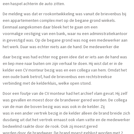
een haspel achterin de auto zitten.
De melding was dat er rookontwikkeling was vanuit de brievenbus bij
een appartementen complex met op de begane grond winkels.
Eenmaal aangekomen daar bleek het te gaan om een
voormalige vestiging van een bank, waar nu een administratiekantoor
in gevestigd was. Op de begane grond was nog een medewerker aan
het werk. Daar was echter niets aan de hand. De medewerker die
daar bezig was had echter nog geen idee dat er iets aan de hand was
en liep mee naar buiten om zijn verhaal te doen. Hij wist dat er in de
kelder een CV monteur bezig was en een collega van hem. Omdat het
een oude bank betrof, had de brievenbus een rechtstreekse
verbinding met de kelderkluis, welke open stond.
Door een foutje van de CV monteur had het archief vlam gevat. Hij zelf
was gevallen en moest door de brandweer gered worden. De collega
van de man die boven bezig was was ook in de kelder. Zij
was in een ander vertrek bezig in de kelder alleen de brand breide zich
dusdanig uit dat het vertrek ernaast ook vlam vatte en de medewerker
bedwelmd raakte door de rook. Ook zij moest gered
worden door de brandweer. De brand moest geblust worden met 2