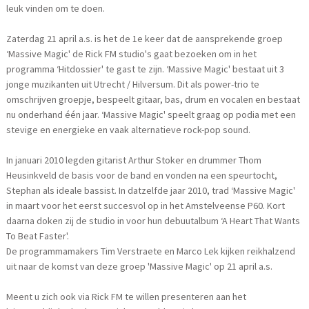
leuk vinden om te doen.
Zaterdag 21 april a.s. is het de 1e keer dat de aansprekende groep
‘Massive Magic' de Rick FM studio's gaat bezoeken om in het
programma ‘Hitdossier' te gast te zijn. ‘Massive Magic' bestaat uit 3
jonge muzikanten uit Utrecht / Hilversum. Dit als power-trio te
omschrijven groepje, bespeelt gitaar, bas, drum en vocalen en bestaat
nu onderhand één jaar. ‘Massive Magic' speelt graag op podia met een
stevige en energieke en vaak alternatieve rock-pop sound.
In januari 2010 legden gitarist Arthur Stoker en drummer Thom
Heusinkveld de basis voor de band en vonden na een speurtocht,
Stephan als ideale bassist. In datzelfde jaar 2010, trad ‘Massive Magic'
in maart voor het eerst succesvol op in het Amstelveense P60. Kort
daarna doken zij de studio in voor hun debuutalbum ‘A Heart That Wants
To Beat Faster'.
De programmamakers Tim Verstraete en Marco Lek kijken reikhalzend
uit naar de komst van deze groep 'Massive Magic' op 21 april a.s.
Meent u zich ook via Rick FM te willen presenteren aan het