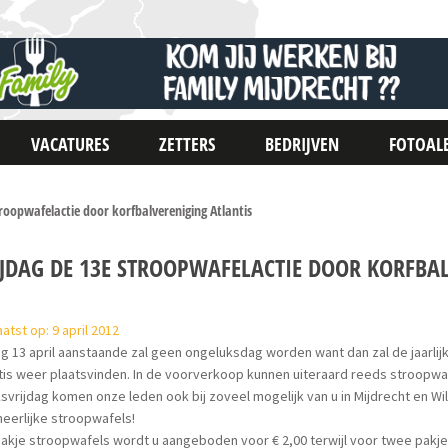
VACATURES
ZETTERS
BEDRIJVEN
FOTOAL
troopwafelactie door korfbalvereniging Atlantis
IJDAG DE 13E STROOPWAFELACTIE DOOR KORFBA
atst op: 9 april 2012
ag 13 april aanstaande zal geen ongeluksdag worden want dan zal de jaarli
tis weer plaatsvinden. In de voorverkoop kunnen uiteraard reeds stroopw
svrijdag komen onze leden ook bij zoveel mogelijk van u in Mijdrecht en W
eerlijke stroopwafels!
akje stroopwafels wordt u aangeboden voor € 2,00 terwijl voor twee pakjes