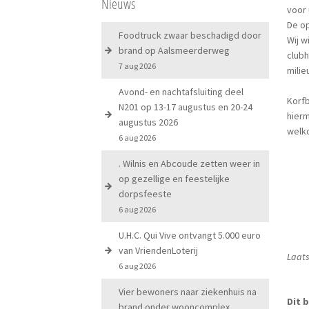
Nieuws
voor 
De op
Foodtruck zwaar beschadigd door
Wij w
brand op Aalsmeerderweg
clubh
7 aug 2026
milie
Avond- en nachtafsluiting deel
Korfb
N201 op 13-17 augustus en 20-24
hierm
augustus 2026
welko
6 aug 2026
. Wilnis en Abcoude zetten weer in
op gezellige en feestelijke
dorpsfeeste
6 aug 2026
U.H.C. Qui Vive ontvangt 5.000 euro
van VriendenLoterij
Laats
6 aug 2026
Vier bewoners naar ziekenhuis na
Dit b
brand onder wooncomplex