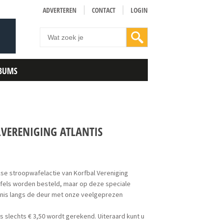
ADVERTEREN
CONTACT
LOGIN
BUMS
LVERENIGING ATLANTIS
jkse stroopwafelactie van Korfbal Vereniging
afels worden besteld, maar op deze speciale
ilnis langs de deur met onze veelgeprezen
 slechts € 3,50 wordt gerekend. Uiteraard kunt u