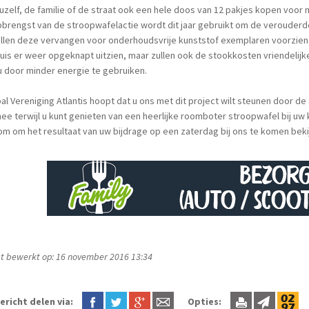
uzelf, de familie of de straat ook een hele doos van 12 pakjes kopen voor 
brengst van de stroopwafelactie wordt dit jaar gebruikt om de verouderde
illen deze vervangen voor onderhoudsvrije kunststof exemplaren voorzien v
uis er weer opgeknapt uitzien, maar zullen ook de stookkosten vriendelijke
u door minder energie te gebruiken.
al Vereniging Atlantis hoopt dat u ons met dit project wilt steunen door d
ee terwijl u kunt genieten van een heerlijke roomboter stroopwafel bij uw ko
m om het resultaat van uw bijdrage op een zaterdag bij ons te komen bekij
t bewerkt op: 16 november 2016 13:34
ericht delen via:
Opties: