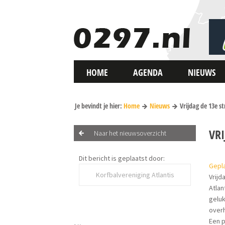
HOME
AGENDA
NIEUWS
Je bevindt je hier:
Home
Nieuws
Vrijdag de 13e s
VR
Naar het nieuwsoverzicht
Dit bericht is geplaatst door:
Gepla
Korfbalvereniging Atlantis
Vrijd
Atlan
geluk
overh
Een p