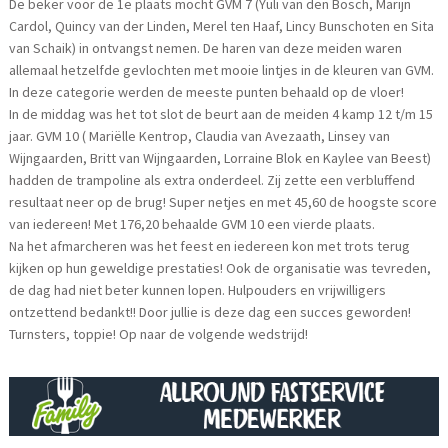
De beker voor de 1e plaats mocht GVM 7 (Yuli van den Bosch, Marijn
Cardol, Quincy van der Linden, Merel ten Haaf, Lincy Bunschoten en Sita
van Schaik) in ontvangst nemen. De haren van deze meiden waren
allemaal hetzelfde gevlochten met mooie lintjes in de kleuren van GVM.
In deze categorie werden de meeste punten behaald op de vloer!
In de middag was het tot slot de beurt aan de meiden 4 kamp 12 t/m 15
jaar. GVM 10 ( Mariëlle Kentrop, Claudia van Avezaath, Linsey van
Wijngaarden, Britt van Wijngaarden, Lorraine Blok en Kaylee van Beest)
hadden de trampoline als extra onderdeel. Zij zette een verbluffend
resultaat neer op de brug! Super netjes en met 45,60 de hoogste score
van iedereen! Met 176,20 behaalde GVM 10 een vierde plaats.
Na het afmarcheren was het feest en iedereen kon met trots terug
kijken op hun geweldige prestaties! Ook de organisatie was tevreden,
de dag had niet beter kunnen lopen. Hulpouders en vrijwilligers
ontzettend bedankt!! Door jullie is deze dag een succes geworden!
Turnsters, toppie! Op naar de volgende wedstrijd!