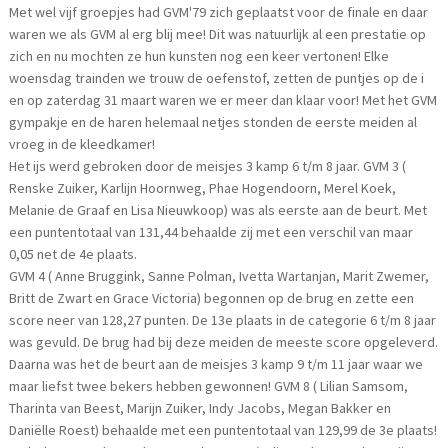
Met wel vijf groepjes had GVM'79 zich geplaatst voor de finale en daar
waren we als GVM al erg blij mee! Dit was natuurlijk al een prestatie op
zich en nu mochten ze hun kunsten nog een keer vertonen! Elke
woensdag trainden we trouw de oefenstof, zetten de puntjes op de i
en op zaterdag 31 maart waren we er meer dan klaar voor! Met het GVM
gympakje en de haren helemaal netjes stonden de eerste meiden al
vroeg in de kleedkamer!
Het ijs werd gebroken door de meisjes 3 kamp 6 t/m 8 jaar. GVM 3 (
Renske Zuiker, Karlijn Hoornweg, Phae Hogendoorn, Merel Koek,
Melanie de Graaf en Lisa Nieuwkoop) was als eerste aan de beurt. Met
een puntentotaal van 131,44 behaalde zij met een verschil van maar
0,05 net de 4e plaats.
GVM 4 ( Anne Bruggink, Sanne Polman, Ivetta Wartanjan, Marit Zwemer,
Britt de Zwart en Grace Victoria) begonnen op de brug en zette een
score neer van 128,27 punten. De 13e plaats in de categorie 6 t/m 8 jaar
was gevuld. De brug had bij deze meiden de meeste score opgeleverd.
Daarna was het de beurt aan de meisjes 3 kamp 9 t/m 11 jaar waar we
maar liefst twee bekers hebben gewonnen! GVM 8 ( Lilian Samsom,
Tharinta van Beest, Marijn Zuiker, Indy Jacobs, Megan Bakker en
Daniëlle Roest) behaalde met een puntentotaal van 129,99 de 3e plaats!