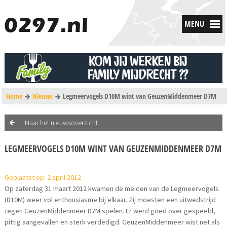
MENU
Home
Nieuws
Legmeervogels D10M wint van GeuzenMiddenmeer D7M
Naar het nieuwsoverzicht
LEGMEERVOGELS D10M WINT VAN GEUZENMIDDENMEER D7M
Geplaatst op: 2 april 2012
Op zaterdag 31 maart 2012 kwamen de meiden van de Legmeervogels
(D10M) weer vol enthousiasme bij elkaar. Zij moesten een uitwedstrijd
tegen GeuzenMiddenmeer D7M spelen. Er werd goed over gespeeld,
pittig aangevallen en sterk verdedigd. GeuzenMiddenmeer wist net als