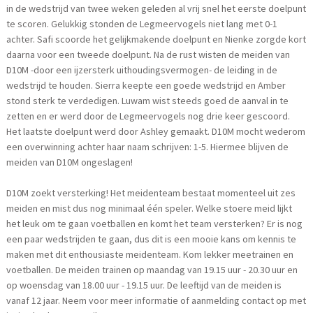
in de wedstrijd van twee weken geleden al vrij snel het eerste doelpunt
te scoren. Gelukkig stonden de Legmeervogels niet lang met 0-1
achter. Safi scoorde het gelijkmakende doelpunt en Nienke zorgde kort
daarna voor een tweede doelpunt. Na de rust wisten de meiden van
D10M -door een ijzersterk uithoudingsvermogen- de leiding in de
wedstrijd te houden. Sierra keepte een goede wedstrijd en Amber
stond sterk te verdedigen. Luwam wist steeds goed de aanval in te
zetten en er werd door de Legmeervogels nog drie keer gescoord.
Het laatste doelpunt werd door Ashley gemaakt. D10M mocht wederom
een overwinning achter haar naam schrijven: 1-5. Hiermee blijven de
meiden van D10M ongeslagen!
D10M zoekt versterking! Het meidenteam bestaat momenteel uit zes
meiden en mist dus nog minimaal één speler. Welke stoere meid lijkt
het leuk om te gaan voetballen en komt het team versterken? Er is nog
een paar wedstrijden te gaan, dus dit is een mooie kans om kennis te
maken met dit enthousiaste meidenteam. Kom lekker meetrainen en
voetballen. De meiden trainen op maandag van 19.15 uur - 20.30 uur en
op woensdag van 18.00 uur - 19.15 uur. De leeftijd van de meiden is
vanaf 12 jaar. Neem voor meer informatie of aanmelding contact op met