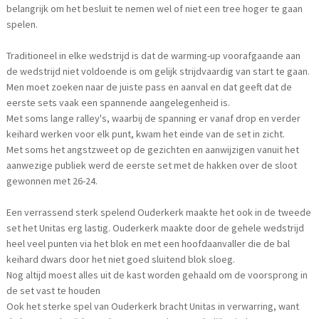
belangrijk om het besluit te nemen wel of niet een tree hoger te gaan
spelen.
Traditioneel in elke wedstrijd is dat de warming-up voorafgaande aan
de wedstrijd niet voldoende is om gelijk strijdvaardig van start te gaan.
Men moet zoeken naar de juiste pass en aanval en dat geeft dat de
eerste sets vaak een spannende aangelegenheid is.
Met soms lange ralley's, waarbij de spanning er vanaf drop en verder
keihard werken voor elk punt, kwam het einde van de set in zicht.
Met soms het angstzweet op de gezichten en aanwijzigen vanuit het
aanwezige publiek werd de eerste set met de hakken over de sloot
gewonnen met 26-24.
Een verrassend sterk spelend Ouderkerk maakte het ook in de tweede
set het Unitas erg lastig. Ouderkerk maakte door de gehele wedstrijd
heel veel punten via het blok en met een hoofdaanvaller die de bal
keihard dwars door het niet goed sluitend blok sloeg.
Nog altijd moest alles uit de kast worden gehaald om de voorsprong in
de set vast te houden
Ook het sterke spel van Ouderkerk bracht Unitas in verwarring, want