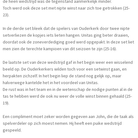
de heen wedstrijd was de tegenstand aanmerkelijk minder.
Toch werd ook deze set met nipte winst naar zich toe getrokken (25-
23).
In de derde set bleek dat de spelers van Ouderkerk door twee nipte
setverliezen de kopjes iets lieten hangen. Unitas ging beter draaien,
doordat ook de zoneverdediging goed werd opgepakt. In deze set liet
men zien de terechte kampioen van dit seizoen te zijn (25-16).
De laatste set van deze wedstrijd gaf in het begin weer een wisselend
beeld op. De Ouderkerkers wilden toch voor een setwinst gaan, en
herpakten zichzelf. In het begin liep de stand nog gelijk op, maar
halverwege kantelde het in het voordeel van Unitas.
De rust was in het team en in de wetenschap de nodige punten al in de
tas te hebben werd de ook nu weer de volle winst binnen gehaald (25-
19).
Een compliment moet zeker worden gegeven aan John, die de taak als
spelverdeler op zich moest nemen. Hij heeft een puike wedstrijd
gespeeld.