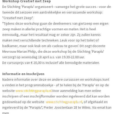
Workshop Creatief met Zeep
De Stichting 'Paraplu' organiseert - vanwege het grote succes - voor de
tweede dit seizoen een aantrekkelijke en verrassende workshop:
"Creatief met Zeep".
"Tijdens deze workshop gaan de deelnemers van gietzeep een eigen
zeep maken in allerlei prachtige vormen en maten. Het is heel
eenvoudig, maar het resultaat mag er zeker zijn. Zij zullen kennis
maken met verschillende technieken. Leuk voor op het toilet of
badkamer, maar ook leuk om als cadeau te geven'. Dit zegt docente
Mevrouw Marian Philip, die deze workshop bij de Stichting 'Paraplu'
verzorgt op woensdag 18 april a.s. van 19.30-22.00 uur.
De cursusprijs van € 20,00 is inclusief alle benodigde materialen.
Informatie en Inschrijven
Nadere informatie over deze en andere cursussen en workshops kunt
u vinden in het programmaboekje - af te halen bij de 'Paraplu' en op de
website
www.stichtingparaplu.nl
.Voor aanmelding kan men online
inschrijven of een inschrijfformulier worden ingeleverd dat kan worden
gedownload op de website
www.stichtingparaplu.nl
, of afgehaald en
ingeleverd bij de "Paraplu", Pieter Joostenlaan 28 te Wilnis. Via email kan
men