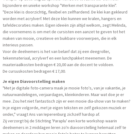
bijzondere en unieke workshop "Werken met transparante klei".
"Deze klei is doorzichtig, flexibel en zelfhardend. De klei kan gekleurd
worden met acrylverf. Met deze klei kunnen we kralen, hangers en
tafeldecoraties maken. Eigen ideeën zijn altijd welkom, zegt Melinda,
die voornemens is om met de cursisten een aanzet te geven tot het
maken van mooie, creatieve en buikbare voorwerpen, die in elk
interieus passen.
Voor de deelnemers is het van belanf dat zij een deegroller,
tekenmateriaal, acrylverf en een lunchpakket meenemen. De
maateriaalkosten bedragen € 20,00 aan de docent te voldoen.
De cursuskosten bedragen € 17,00.
Je eigen Diavoorstelling maken
"Met je digitale foto-camera maak je mooie foto's, van je vakantie, je
natuurwandelingen, verjaardagen, kleinkinderen. Maar wat doe je er
mee. Zou het niet fantastisch zijn er een mooie dia-show van te maken?
In je eigen volgorde, met je eigen teksten en zelf gekozen muziek er
onder," vraagt Ans van Ieperenburg zichzelf hardop af.
Zij verzorgt bij de Stichting 'Paraplu' een korte workshop waarin
deelnemers in 2 middagen leren zo'n diavoorstelling helemaal zelf te