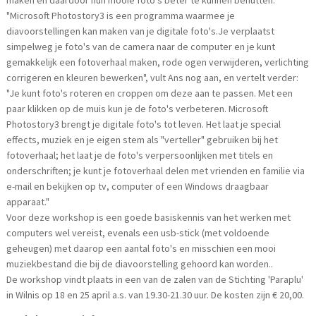
maken en daardoor hun mooie foto's beter te kunnen benutten.
"Microsoft Photostory3 is een programma waarmee je
diavoorstellingen kan maken van je digitale foto's.Je verplaatst
simpelweg je foto's van de camera naar de computer en je kunt
gemakkelijk een fotoverhaal maken, rode ogen verwijderen, verlichting
corrigeren en kleuren bewerken", vult Ans nog aan, en vertelt verder:
"Je kunt foto's roteren en croppen om deze aan te passen. Met een
paar klikken op de muis kun je de foto's verbeteren. Microsoft
Photostory3 brengt je digitale foto's tot leven. Het laat je special
effects, muziek en je eigen stem als "verteller" gebruiken bij het
fotoverhaal; het laat je de foto's verpersoonlijken met titels en
onderschriften; je kunt je fotoverhaal delen met vrienden en familie via
e-mail en bekijken op tv, computer of een Windows draagbaar
apparaat."
Voor deze workshop is een goede basiskennis van het werken met
computers wel vereist, evenals een usb-stick (met voldoende
geheugen) met daarop een aantal foto's en misschien een mooi
muziekbestand die bij de diavoorstelling gehoord kan worden..
De workshop vindt plaats in een van de zalen van de Stichting 'Paraplu'
in Wilnis op 18 en 25 april a.s. van 19.30-21.30 uur. De kosten zijn € 20,00.