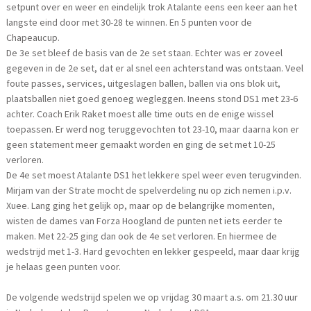
setpunt over en weer en eindelijk trok Atalante eens een keer aan het
langste eind door met 30-28 te winnen. En 5 punten voor de
Chapeaucup.
De 3e set bleef de basis van de 2e set staan. Echter was er zoveel
gegeven in de 2e set, dat er al snel een achterstand was ontstaan. Veel
foute passes, services, uitgeslagen ballen, ballen via ons blok uit,
plaatsballen niet goed genoeg wegleggen. Ineens stond DS1 met 23-6
achter. Coach Erik Raket moest alle time outs en de enige wissel
toepassen. Er werd nog teruggevochten tot 23-10, maar daarna kon er
geen statement meer gemaakt worden en ging de set met 10-25
verloren.
De 4e set moest Atalante DS1 het lekkere spel weer even terugvinden.
Mirjam van der Strate mocht de spelverdeling nu op zich nemen i.p.v.
Xuee. Lang ging het gelijk op, maar op de belangrijke momenten,
wisten de dames van Forza Hoogland de punten net iets eerder te
maken. Met 22-25 ging dan ook de 4e set verloren. En hiermee de
wedstrijd met 1-3. Hard gevochten en lekker gespeeld, maar daar krijg
je helaas geen punten voor.
De volgende wedstrijd spelen we op vrijdag 30 maart a.s. om 21.30 uur