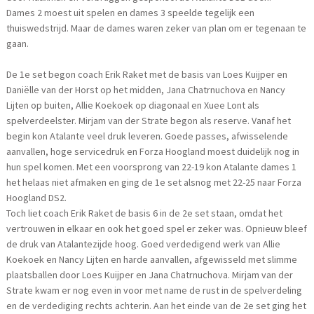
Dames 2 moest uit spelen en dames 3 speelde tegelijk een
thuiswedstrijd. Maar de dames waren zeker van plan om er tegenaan te
gaan.
De 1e set begon coach Erik Raket met de basis van Loes Kuijper en
Daniëlle van der Horst op het midden, Jana Chatrnuchova en Nancy
Lijten op buiten, Allie Koekoek op diagonaal en Xuee Lont als
spelverdeelster. Mirjam van der Strate begon als reserve. Vanaf het
begin kon Atalante veel druk leveren. Goede passes, afwisselende
aanvallen, hoge servicedruk en Forza Hoogland moest duidelijk nog in
hun spel komen. Met een voorsprong van 22-19 kon Atalante dames 1
het helaas niet afmaken en ging de 1e set alsnog met 22-25 naar Forza
Hoogland DS2.
Toch liet coach Erik Raket de basis 6 in de 2e set staan, omdat het
vertrouwen in elkaar en ook het goed spel er zeker was. Opnieuw bleef
de druk van Atalantezijde hoog. Goed verdedigend werk van Allie
Koekoek en Nancy Lijten en harde aanvallen, afgewisseld met slimme
plaatsballen door Loes Kuijper en Jana Chatrnuchova. Mirjam van der
Strate kwam er nog even in voor met name de rust in de spelverdeling
en de verdediging rechts achterin. Aan het einde van de 2e set ging het