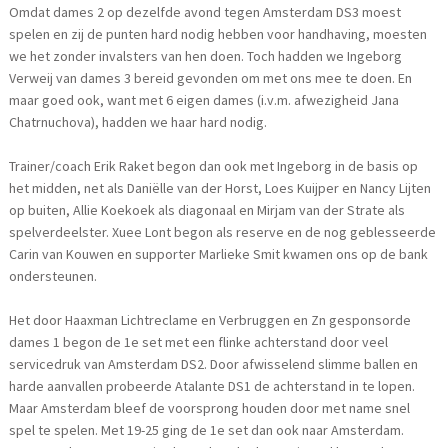
Omdat dames 2 op dezelfde avond tegen Amsterdam DS3 moest
spelen en zij de punten hard nodig hebben voor handhaving, moesten
we het zonder invalsters van hen doen. Toch hadden we Ingeborg
Verweij van dames 3 bereid gevonden om met ons mee te doen. En
maar goed ook, want met 6 eigen dames (i.v.m. afwezigheid Jana
Chatrnuchova), hadden we haar hard nodig.
Trainer/coach Erik Raket begon dan ook met Ingeborg in de basis op
het midden, net als Daniëlle van der Horst, Loes Kuijper en Nancy Lijten
op buiten, Allie Koekoek als diagonaal en Mirjam van der Strate als
spelverdeelster. Xuee Lont begon als reserve en de nog geblesseerde
Carin van Kouwen en supporter Marlieke Smit kwamen ons op de bank
ondersteunen.
Het door Haaxman Lichtreclame en Verbruggen en Zn gesponsorde
dames 1 begon de 1e set met een flinke achterstand door veel
servicedruk van Amsterdam DS2. Door afwisselend slimme ballen en
harde aanvallen probeerde Atalante DS1 de achterstand in te lopen.
Maar Amsterdam bleef de voorsprong houden door met name snel
spel te spelen. Met 19-25 ging de 1e set dan ook naar Amsterdam.