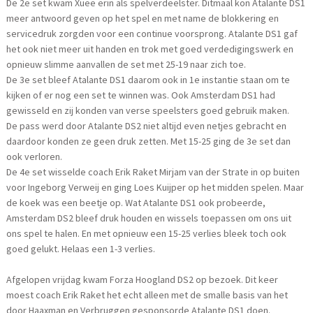
De 2e set kwam Xuee erin als spelverdeelster. Ditmaal kon Atalante DS1
meer antwoord geven op het spel en met name de blokkering en
servicedruk zorgden voor een continue voorsprong. Atalante DS1 gaf
het ook niet meer uit handen en trok met goed verdedigingswerk en
opnieuw slimme aanvallen de set met 25-19 naar zich toe.
De 3e set bleef Atalante DS1 daarom ook in 1e instantie staan om te
kijken of er nog een set te winnen was. Ook Amsterdam DS1 had
gewisseld en zij konden van verse speelsters goed gebruik maken.
De pass werd door Atalante DS2 niet altijd even netjes gebracht en
daardoor konden ze geen druk zetten. Met 15-25 ging de 3e set dan
ook verloren.
De 4e set wisselde coach Erik Raket Mirjam van der Strate in op buiten
voor Ingeborg Verweij en ging Loes Kuijper op het midden spelen. Maar
de koek was een beetje op. Wat Atalante DS1 ook probeerde,
Amsterdam DS2 bleef druk houden en wissels toepassen om ons uit
ons spel te halen. En met opnieuw een 15-25 verlies bleek toch ook
goed gelukt. Helaas een 1-3 verlies.
Afgelopen vrijdag kwam Forza Hoogland DS2 op bezoek. Dit keer
moest coach Erik Raket het echt alleen met de smalle basis van het
door Haaxman en Verbruggen gesponsorde Atalante DS1 doen.