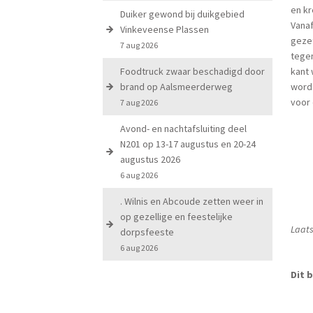
en kr
Duiker gewond bij duikgebied
Vanaf
Vinkeveense Plassen
gezet
7 aug 2026
tege
Foodtruck zwaar beschadigd door
kant 
brand op Aalsmeerderweg
word
voor 
7 aug 2026
Avond- en nachtafsluiting deel
N201 op 13-17 augustus en 20-24
augustus 2026
6 aug 2026
. Wilnis en Abcoude zetten weer in
op gezellige en feestelijke
Laats
dorpsfeeste
6 aug 2026
Dit b