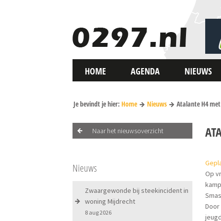
HOME
AGENDA
NIEUWS
Je bevindt je hier:
Home
Nieuws
Atalante H4 met
AT
Naar het nieuwsoverzicht
Gepla
Nieuws
Op v
kamp
Zwaargewonde bij steekincident in
Smash
woning Mijdrecht
Door
8 aug 2026
jeugd