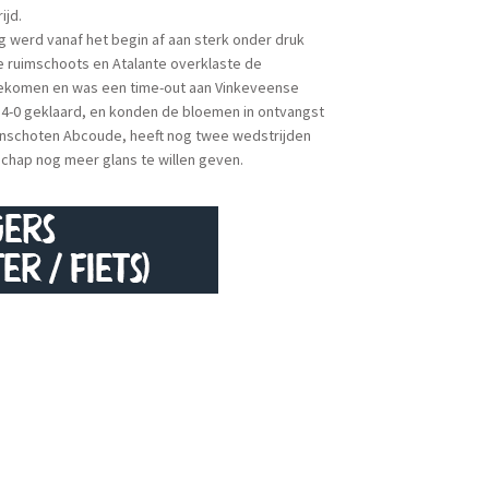
ijd.
ng werd vanaf het begin af aan sterk onder druk
de ruimschoots en Atalante overklaste de
eekomen en was een time-out aan Vinkeveense
t 4-0 geklaard, en konden de bloemen in ontvangst
nschoten Abcoude, heeft nog twee wedstrijden
chap nog meer glans te willen geven.