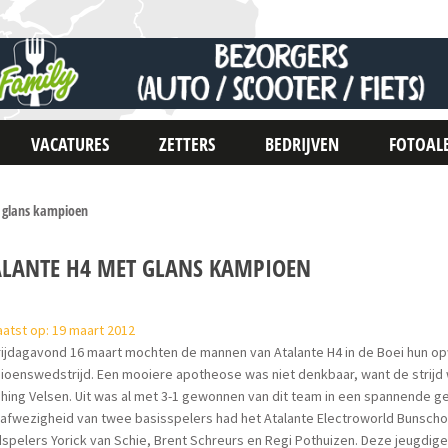
VACATURES
ZETTERS
BEDRIJVEN
FOTOAL
 glans kampioen
ALANTE H4 MET GLANS KAMPIOEN
atst op: 19 maart 2012
rijdagavond 16 maart mochten de mannen van Atalante H4 in de Boei hun o
ioenswedstrijd. Een mooiere apotheose was niet denkbaar, want de strijd
ing Velsen. Uit was al met 3-1 gewonnen van dit team in een spannende ge
 afwezigheid van twee basisspelers had het Atalante Electroworld Bunsch
spelers Yorick van Schie, Brent Schreurs en Regi Pothuizen. Deze jeugdige