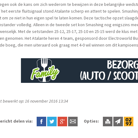
egen ook de kans om zich wederom te bewijzen in deze belangrijke wedstr
 het eerste fluitsignaal stond Atalante scherp en attent te spelen. Smashi
 om ze niet in hun eigen spel te laten komen. Deze tactische opzet slaag
nstander volledig. Alleen in de tweede set kon Smashing nog enigszins m
wenselijk. Met de setstanden 25-12, 25-17, 25-10 en 25-15 werd de klus me
en genomen. Het Atalante heren 4 team, gesponsord door Electroworld Bu
de boeg, die men uiteraard ook graag met 4-0 wil winnen om dit kampioens
t bewerkt op: 16 november 2016 13:34
ericht delen via:
Opties: