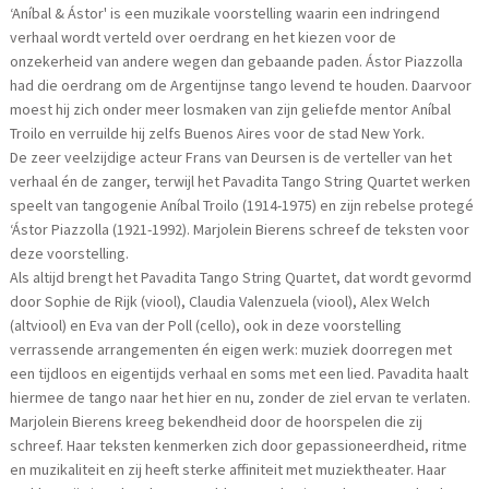
‘Aníbal & Ástor' is een muzikale voorstelling waarin een indringend
verhaal wordt verteld over oerdrang en het kiezen voor de
onzekerheid van andere wegen dan gebaande paden. Ástor Piazzolla
had die oerdrang om de Argentijnse tango levend te houden. Daarvoor
moest hij zich onder meer losmaken van zijn geliefde mentor Aníbal
Troilo en verruilde hij zelfs Buenos Aires voor de stad New York.
De zeer veelzijdige acteur Frans van Deursen is de verteller van het
verhaal én de zanger, terwijl het Pavadita Tango String Quartet werken
speelt van tangogenie Aníbal Troilo (1914-1975) en zijn rebelse protegé
‘Ástor Piazzolla (1921-1992). Marjolein Bierens schreef de teksten voor
deze voorstelling.
Als altijd brengt het Pavadita Tango String Quartet, dat wordt gevormd
door Sophie de Rijk (viool), Claudia Valenzuela (viool), Alex Welch
(altviool) en Eva van der Poll (cello), ook in deze voorstelling
verrassende arrangementen én eigen werk: muziek doorregen met
een tijdloos en eigentijds verhaal en soms met een lied. Pavadita haalt
hiermee de tango naar het hier en nu, zonder de ziel ervan te verlaten.
Marjolein Bierens kreeg bekendheid door de hoorspelen die zij
schreef. Haar teksten kenmerken zich door gepassioneerdheid, ritme
en muzikaliteit en zij heeft sterke affiniteit met muziektheater. Haar