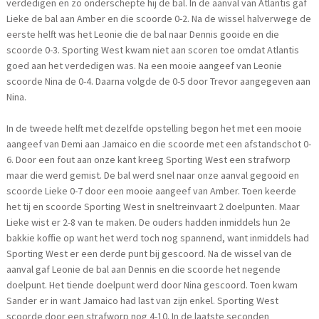
verdedigen en zo onderschepte hij de bal. In de aanval van Atlantis gaf
Lieke de bal aan Amber en die scoorde 0-2. Na de wissel halverwege de
eerste helft was het Leonie die de bal naar Dennis gooide en die
scoorde 0-3. Sporting West kwam niet aan scoren toe omdat Atlantis
goed aan het verdedigen was. Na een mooie aangeef van Leonie
scoorde Nina de 0-4. Daarna volgde de 0-5 door Trevor aangegeven aan
Nina.
In de tweede helft met dezelfde opstelling begon het met een mooie
aangeef van Demi aan Jamaico en die scoorde met een afstandschot 0-
6. Door een fout aan onze kant kreeg Sporting West een strafworp
maar die werd gemist. De bal werd snel naar onze aanval gegooid en
scoorde Lieke 0-7 door een mooie aangeef van Amber. Toen keerde
het tij en scoorde Sporting West in sneltreinvaart 2 doelpunten. Maar
Lieke wist er 2-8 van te maken. De ouders hadden inmiddels hun 2e
bakkie koffie op want het werd toch nog spannend, want inmiddels had
Sporting West er een derde punt bij gescoord. Na de wissel van de
aanval gaf Leonie de bal aan Dennis en die scoorde het negende
doelpunt. Het tiende doelpunt werd door Nina gescoord. Toen kwam
Sander er in want Jamaico had last van zijn enkel. Sporting West
scoorde door een strafworp nog 4-10. In de laatste seconden