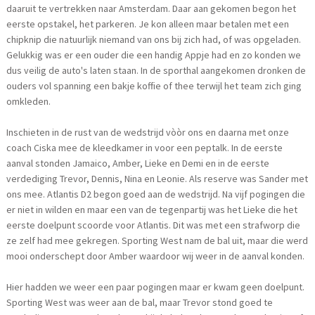
daaruit te vertrekken naar Amsterdam. Daar aan gekomen begon het
eerste opstakel, het parkeren. Je kon alleen maar betalen met een
chipknip die natuurlijk niemand van ons bij zich had, of was opgeladen.
Gelukkig was er een ouder die een handig Appje had en zo konden we
dus veilig de auto's laten staan. In de sporthal aangekomen dronken de
ouders vol spanning een bakje koffie of thee terwijl het team zich ging
omkleden.
Inschieten in de rust van de wedstrijd vòòr ons en daarna met onze
coach Ciska mee de kleedkamer in voor een peptalk. In de eerste
aanval stonden Jamaico, Amber, Lieke en Demi en in de eerste
verdediging Trevor, Dennis, Nina en Leonie. Als reserve was Sander met
ons mee. Atlantis D2 begon goed aan de wedstrijd. Na vijf pogingen die
er niet in wilden en maar een van de tegenpartij was het Lieke die het
eerste doelpunt scoorde voor Atlantis. Dit was met een strafworp die
ze zelf had mee gekregen. Sporting West nam de bal uit, maar die werd
mooi onderschept door Amber waardoor wij weer in de aanval konden.
Hier hadden we weer een paar pogingen maar er kwam geen doelpunt.
Sporting West was weer aan de bal, maar Trevor stond goed te