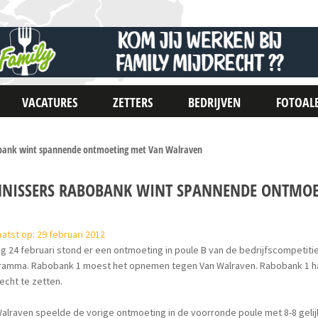
VACATURES
ZETTERS
BEDRIJVEN
FOTOAL
obank wint spannende ontmoeting met Van Walraven
NNISSERS RABOBANK WINT SPANNENDE ONTMO
atst op: 29 februari 2012
ag 24 februari stond er een ontmoeting in poule B van de bedrijfscompetit
ramma. Rabobank 1 moest het opnemen tegen Van Walraven. Rabobank 1 ha
recht te zetten.
alraven speelde de vorige ontmoeting in de voorronde poule met 8-8 geli