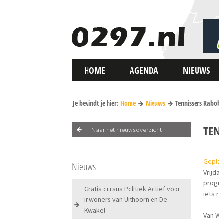
HOME
AGENDA
NIEUWS
Je bevindt je hier:
Home
Nieuws
Tennissers Rab
TE
Naar het nieuwsoverzicht
Gepla
Nieuws
Vrijd
prog
Gratis cursus Politiek Actief voor
iets 
inwoners van Uithoorn en De
Kwakel
Van W