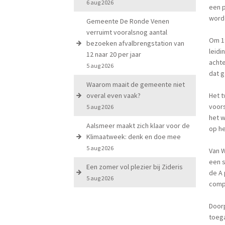
6 aug 2026
een 
word
Gemeente De Ronde Venen
verruimt vooralsnog aantal
Om 19
bezoeken afvalbrengstation van
leid
12 naar 20 per jaar
acht
5 aug 2026
dat g
Waarom maait de gemeente niet
overal even vaak?
Het t
voors
5 aug 2026
het w
Aalsmeer maakt zich klaar voor de
op he
Klimaatweek: denk en doe mee
5 aug 2026
Van W
een s
Een zomer vol plezier bij Zideris
de A 
5 aug 2026
comp
Door
toega