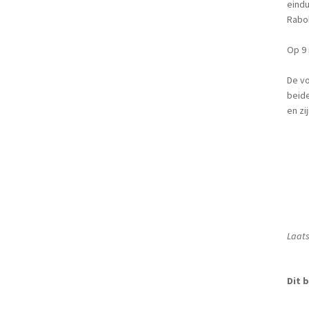
eindu
Rabo
Op 9 
De vo
beide
en zi
Laats
Dit b