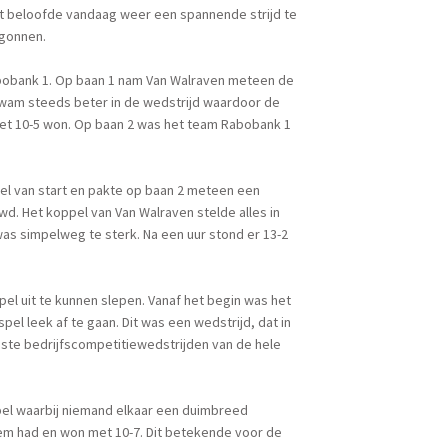
t beloofde vandaag weer een spannende strijd te
egonnen.
abobank 1. Op baan 1 nam Van Walraven meteen de
wam steeds beter in de wedstrijd waardoor de
et 10-5 won. Op baan 2 was het team Rabobank 1
el van start en pakte op baan 2 meteen een
. Het koppel van Van Walraven stelde alles in
as simpelweg te sterk. Na een uur stond er 13-2
el uit te kunnen slepen. Vanaf het begin was het
pel leek af te gaan. Dit was een wedstrijd, dat in
este bedrijfscompetitiewedstrijden van de hele
el waarbij niemand elkaar een duimbreed
dem had en won met 10-7. Dit betekende voor de