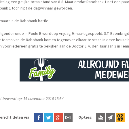
itslag een gelijke totaalstand van 8-8. Maar omdat Rabobank 1 net een pa
bank 1 toch nipt de dagwinnaar geworden.
maart is de Rabobank battle
lgende ronde in Poule B wordt op vrijdag 9 maart gespeeld. S.T. Baembrig
 teams van de Rabobank komen tegenover elkaar te staan in deze heuse ba
jn voor iedereen gratis te bekijken aan de Doctor J. v. der Haarlaan 3 in Te
t bewerkt op: 16 november 2016 13:34
ericht delen via:
Opties: