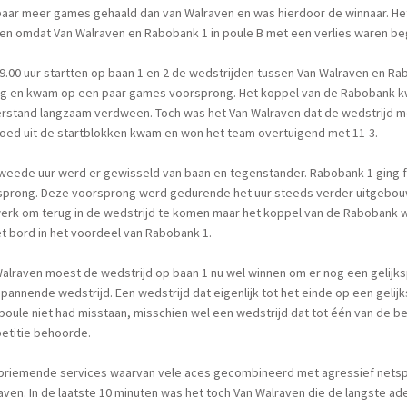
paar meer games gehaald dan van Walraven en was hierdoor de winnaar. He
en omdat Van Walraven en Rabobank 1 in poule B met een verlies waren b
.00 uur startten op baan 1 en 2 de wedstrijden tussen Van Walraven en R
ing en kwam op een paar games voorsprong. Het koppel van de Rabobank k
erstand langzaam verdween. Toch was het Van Walraven dat de wedstrijd m
oed uit de startblokken kwam en won het team overtuigend met 11-3.
weede uur werd er gewisseld van baan en tegenstander. Rabobank 1 ging f
prong. Deze voorsprong werd gedurende het uur steeds verder uitgebouwd
erk om terug in de wedstrijd te komen maar het koppel van de Rabobank w
t bord in het voordeel van Rabobank 1.
alraven moest de wedstrijd op baan 1 nu wel winnen om er nog een gelijksp
pannende wedstrijd. Een wedstrijd dat eigenlijk tot het einde op een gelijks
poule niet had misstaan, misschien wel een wedstrijd dat tot één van de b
etitie behoorde.
priemende services waarvan vele aces gecombineerd met agressief netsp
ven. In de laatste 10 minuten was het toch Van Walraven die de langste a