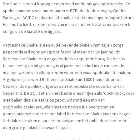
Pro Fools is een 4-koppige coverband uit de omgeving Woerden. Ze
spelen nummers van onder andere: BZB, de Heideroosjes, Golden
Earring en AC/DC en daarnaast zoals ze dat omschrijven: ‘eigen herrie'.
Hun motto luidt: er een feest van maken met vette alternatieve rock
songs uit de laatste dertig jaar.
Rattlesnake Shake is een oude bekende binnen Immitsj en zorgt
gegarandeerd voor een groot feest. Al meer dan 20 jaar houdt
Rattlesnake Shake een ongekende live reputatie hoog. De balans
tussen heftig en hitgevoelig is al jaren een schot in de roos en de
mannen weten van elk optreden weer een waar spektakel te maken.
Afgelopen jaar werd Rattlesnake Shake uit 1600 bands door het
Nederlandse publiek uitgeroepen tot populairste coverband van
Nederland. De stijl laat zich het beste omschrijven als ‘Cock Rock', rock
met ballen dus! De set is opgebouwd rond een mix van
pop/rockklassiekers, allen met de nodige jus overgoten en
gemanipuleerd zodat ze het label Rattlesnake Shake kunnen dragen.
Het dak zal kraken maar niet bezwijken en het publiek zal met een
overgrote glimlach huiswaarts gaan.