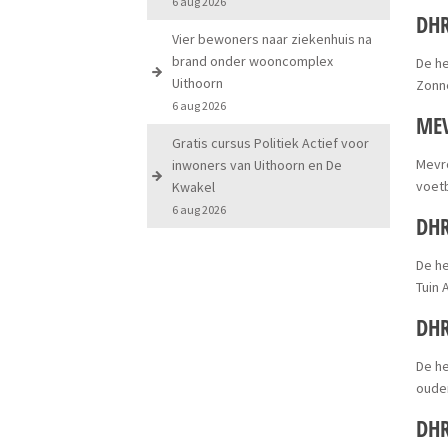
6 aug 2026
DHR
Vier bewoners naar ziekenhuis na
brand onder wooncomplex
De he
Uithoorn
Zonn
6 aug 2026
MEV
Gratis cursus Politiek Actief voor
Mevro
inwoners van Uithoorn en De
voetb
Kwakel
6 aug 2026
DHR
De he
Tuin
DHR
De he
oude
DHR