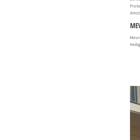
Prote
Amst
MEV
Mevro
Heili