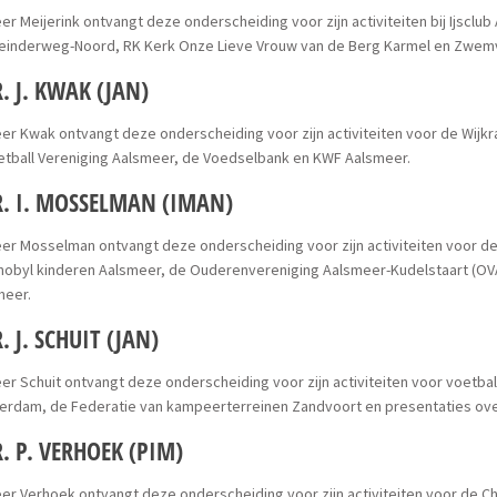
er Meijerink ontvangt deze onderscheiding voor zijn activiteiten bij Ijsc
einderweg-Noord, RK Kerk Onze Lieve Vrouw van de Berg Karmel en Zwem
. J. KWAK (JAN)
er Kwak ontvangt deze onderscheiding voor zijn activiteiten voor de Wij
etball Vereniging Aalsmeer, de Voedselbank en KWF Aalsmeer.
. I. MOSSELMAN (IMAN)
er Mosselman ontvangt deze onderscheiding voor zijn activiteiten voor d
rnobyl kinderen Aalsmeer, de Ouderenvereniging Aalsmeer-Kudelstaart (OV
meer.
. J. SCHUIT (JAN)
er Schuit ontvangt deze onderscheiding voor zijn activiteiten voor voetbal
erdam, de Federatie van kampeerterreinen Zandvoort en presentaties ove
R. P. VERHOEK (PIM)
er Verhoek ontvangt deze onderscheiding voor zijn activiteiten voor de C