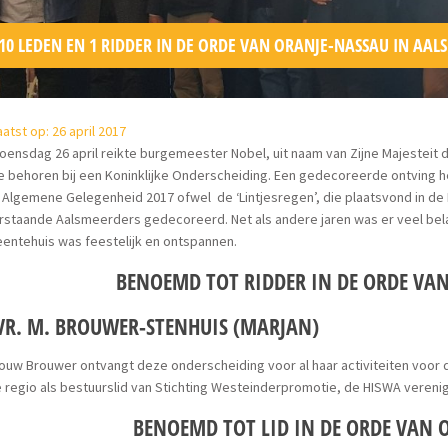
10 LEDEN EN 1 RIDDER IN DE ORDE VAN ORANJE-NASSAU IN AAL
atst op: 26 april 2017
ensdag 26 april reikte burgemeester Nobel, uit naam van Zijne Majesteit 
ie behoren bij een Koninklijke Onderscheiding. Een gedecoreerde ontving 
Algemene Gelegenheid 2017 ofwel de ‘Lintjesregen’, die plaatsvond in de 
staande Aalsmeerders gedecoreerd. Net als andere jaren was er veel belang
entehuis was feestelijk en ontspannen.
BENOEMD TOT RIDDER IN DE ORDE VA
VR. M. BROUWER-STENHUIS (MARJAN)
uw Brouwer ontvangt deze onderscheiding voor al haar activiteiten voor
 regio als bestuurslid van Stichting Westeinderpromotie, de HISWA veren
BENOEMD TOT LID IN DE ORDE VAN 