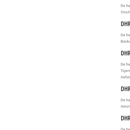
De he
Oost
DHR
De he
Bask
DHR
De he
Tsje
Aels
DHR
De he
Amst
DH
De he