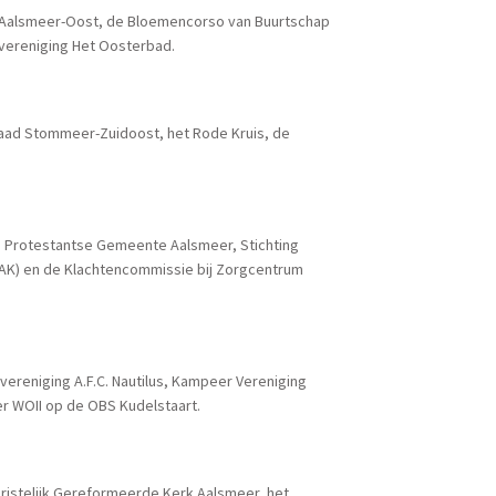
lub Aalsmeer-Oost, de Bloemencorso van Buurtschap
vereniging Het Oosterbad.
kraad Stommeer-Zuidoost, het Rode Kruis, de
e Protestantse Gemeente Aalsmeer, Stichting
AK) en de Klachtencommissie bij Zorgcentrum
vereniging A.F.C. Nautilus, Kampeer Vereniging
r WOII op de OBS Kudelstaart.
hristelijk Gereformeerde Kerk Aalsmeer, het