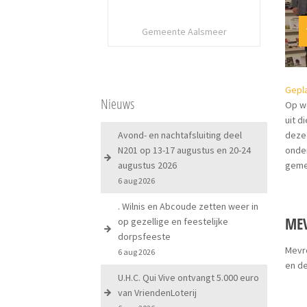
Gemeente Aalsmeer
Gepla
Nieuws
Op wo
uit d
Avond- en nachtafsluiting deel
deze 
N201 op 13-17 augustus en 20-24
onder
augustus 2026
geme
6 aug 2026
. Wilnis en Abcoude zetten weer in
ME
op gezellige en feestelijke
dorpsfeeste
Mevro
6 aug 2026
en de
U.H.C. Qui Vive ontvangt 5.000 euro
van VriendenLoterij