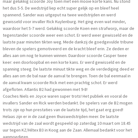
maar gelukkig scoorde Joy toen met een mooie korte kans. Nu stond
het dus 5-5. De wedstrijd liep echt super gelijk op en bleef heel
spannend. Sander was uitgeput na twee wedstrijden en werd
gewisseld voor invaller Rick Kuylenburg. Het ging even wat minder,
waardoor het 5-7 werd. Gelukkig scoorde Koen een strafworp, maar de
tegenstander scoorde weer een schot. Er werd weer gewisseld en de
laatste paar minuten tikten weg. Mede dankzij de goedgevulde tribune
bleven de spelers gemotiveerd en de kracht bleef erin. Ze deden er
alles aan om nog te kunnen winnen. Daardoor scoorde Casper twee
keer: een doorloopbal en een korte kans. Er werd gewisseld en de
spanning steeg. De laatste minuut tikte weg en de verdediging deed er
alles aan om de bal naar de aanval te brengen. Toen de bal eenmaal in
de aanval kwam scoorde Rick met een prachtig schot. Er werd
afgefloten. Atlantis B2 had gewonnen met 9-8!
Coaches Niels en Joyce waren super trots! Het publiek en vooral de
invallers Sander en Rick werden bedankt. De spelers van de B2 mogen
trots zijn op hun prestaties van de laatste tijd, het gaat erg goed!
Helaas zijn er in de zaal geen thuiswedstrijden meer. De laatste
wedstrijd van de zaal wordt gespeeld op zaterdag 10 maart om 18.45
uur tegen KZ/Hiltex B3 in Koog aan de Zaan. Allemaal bedankt voor het
aanmoedigen.