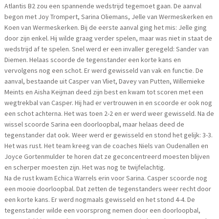
Atlantis B2 zou een spannende wedstrijd tegemoet gaan. De aanval
begon met Joy Trompert, Sarina Oliemans, Jelle van Wermeskerken en
Koen van Wermeskerken. Bij de eerste aanval ging het mis: Jelle ging
door zijn enkel. Hij wilde graag verder spelen, maar was niet in staat de
wedstrijd af te spelen. Snel werd er een invaller geregeld: Sander van
Diemen. Helaas scoorde de tegenstander een korte kans en
vervolgens nog een schot. Er werd gewisseld van vak en functie. De
aanval, bestaande uit Casper van Vliet, Davey van Putten, Willemieke
Meints en Aisha Keijman deed zijn best en kwam tot scoren met een
wegtrekbal van Casper. Hij had er vertrouwen in en scoorde er ook nog
een schot achterna. Het was toen 2-2 en er werd weer gewisseld. Na de
wissel scoorde Sarina een doorloopbal, maar helaas deed de
tegenstander dat ook. Weer werd er gewisseld en stond het gelijk: 3-3.
Het was rust. Het team kreeg van de coaches Niels van Oudenallen en
Joyce Gortenmulder te horen dat ze geconcentreerd moesten blijven
en scherper moesten zijn. Het was nog te twijfelachtig.
Na de rust kwam Echica Warrels erin voor Sarina. Casper scoorde nog
een mooie doorloopbal. Dat zetten de tegenstanders weer recht door
een korte kans. Er werd nogmaals gewisseld en het stond 4-4. De
tegenstander wilde een voorsprong nemen door een doorloopbal,