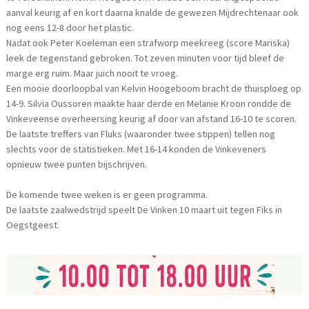
aanval keurig af en kort daarna knalde de gewezen Mijdrechtenaar ook
nog eens 12-8 door het plastic.
Nadat ook Peter Koeleman een strafworp meekreeg (score Mariska)
leek de tegenstand gebroken. Tot zeven minuten voor tijd bleef de
marge erg ruim. Maar juich nooit te vroeg.
Een mooie doorloopbal van Kelvin Hoogeboom bracht de thuisploeg op
14-9. Silvia Oussoren maakte haar derde en Melanie Kroon rondde de
Vinkeveense overheersing keurig af door van afstand 16-10 te scoren.
De laatste treffers van Fluks (waaronder twee stippen) tellen nog
slechts voor de statistieken. Met 16-14 konden de Vinkeveners
opnieuw twee punten bijschrijven.
De komende twee weken is er geen programma.
De laatste zaalwedstrijd speelt De Vinken 10 maart uit tegen Fiks in
Oegstgeest.