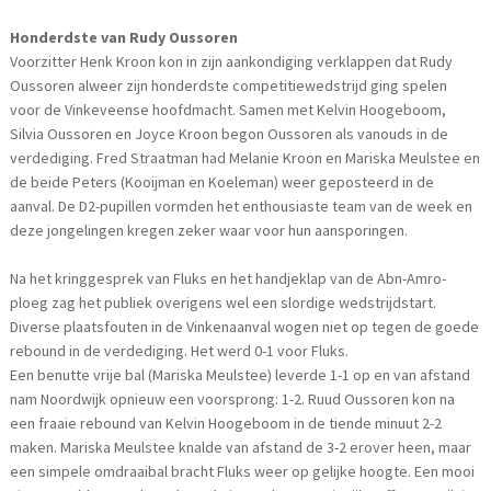
Honderdste van Rudy Oussoren
Voorzitter Henk Kroon kon in zijn aankondiging verklappen dat Rudy
Oussoren alweer zijn honderdste competitiewedstrijd ging spelen
voor de Vinkeveense hoofdmacht. Samen met Kelvin Hoogeboom,
Silvia Oussoren en Joyce Kroon begon Oussoren als vanouds in de
verdediging. Fred Straatman had Melanie Kroon en Mariska Meulstee en
de beide Peters (Kooijman en Koeleman) weer geposteerd in de
aanval. De D2-pupillen vormden het enthousiaste team van de week en
deze jongelingen kregen zeker waar voor hun aansporingen.
Na het kringgesprek van Fluks en het handjeklap van de Abn-Amro-
ploeg zag het publiek overigens wel een slordige wedstrijdstart.
Diverse plaatsfouten in de Vinkenaanval wogen niet op tegen de goede
rebound in de verdediging. Het werd 0-1 voor Fluks.
Een benutte vrije bal (Mariska Meulstee) leverde 1-1 op en van afstand
nam Noordwijk opnieuw een voorsprong: 1-2. Ruud Oussoren kon na
een fraaie rebound van Kelvin Hoogeboom in de tiende minuut 2-2
maken. Mariska Meulstee knalde van afstand de 3-2 erover heen, maar
een simpele omdraaibal bracht Fluks weer op gelijke hoogte. Een mooi