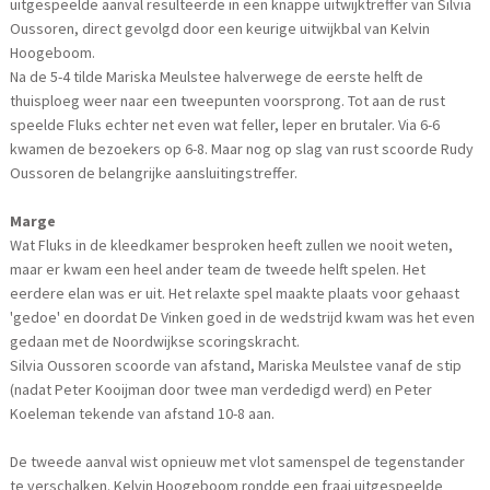
uitgespeelde aanval resulteerde in een knappe uitwijktreffer van Silvia
Oussoren, direct gevolgd door een keurige uitwijkbal van Kelvin
Hoogeboom.
Na de 5-4 tilde Mariska Meulstee halverwege de eerste helft de
thuisploeg weer naar een tweepunten voorsprong. Tot aan de rust
speelde Fluks echter net even wat feller, leper en brutaler. Via 6-6
kwamen de bezoekers op 6-8. Maar nog op slag van rust scoorde Rudy
Oussoren de belangrijke aansluitingstreffer.
Marge
Wat Fluks in de kleedkamer besproken heeft zullen we nooit weten,
maar er kwam een heel ander team de tweede helft spelen. Het
eerdere elan was er uit. Het relaxte spel maakte plaats voor gehaast
'gedoe' en doordat De Vinken goed in de wedstrijd kwam was het even
gedaan met de Noordwijkse scoringskracht.
Silvia Oussoren scoorde van afstand, Mariska Meulstee vanaf de stip
(nadat Peter Kooijman door twee man verdedigd werd) en Peter
Koeleman tekende van afstand 10-8 aan.
De tweede aanval wist opnieuw met vlot samenspel de tegenstander
te verschalken. Kelvin Hoogeboom rondde een fraai uitgespeelde