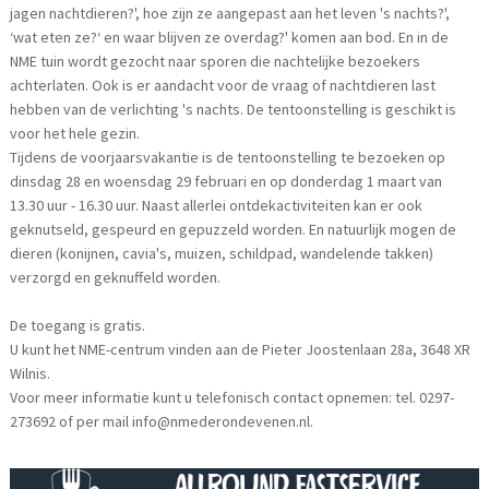
jagen nachtdieren?', hoe zijn ze aangepast aan het leven 's nachts?',
‘wat eten ze?‘ en waar blijven ze overdag?' komen aan bod. En in de
NME tuin wordt gezocht naar sporen die nachtelijke bezoekers
achterlaten. Ook is er aandacht voor de vraag of nachtdieren last
hebben van de verlichting 's nachts. De tentoonstelling is geschikt is
voor het hele gezin.
Tijdens de voorjaarsvakantie is de tentoonstelling te bezoeken op
dinsdag 28 en woensdag 29 februari en op donderdag 1 maart van
13.30 uur - 16.30 uur. Naast allerlei ontdekactiviteiten kan er ook
geknutseld, gespeurd en gepuzzeld worden. En natuurlijk mogen de
dieren (konijnen, cavia's, muizen, schildpad, wandelende takken)
verzorgd en geknuffeld worden.
De toegang is gratis.
U kunt het NME-centrum vinden aan de Pieter Joostenlaan 28a, 3648 XR
Wilnis.
Voor meer informatie kunt u telefonisch contact opnemen: tel. 0297-
273692 of per mail info@nmederondevenen.nl.