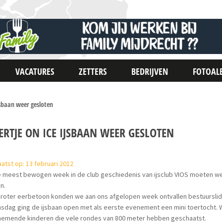
VACATURES
ZETTERS
BEDRIJVEN
FOTOAL
jsbaan weer gesloten
RTJE ON ICE IJSBAAN WEER GESLOTEN
atst op: 13 februari 2012
e meest bewogen week in de club geschiedenis van ijsclub VIOS moeten w
en.
groter eerbetoon konden we aan ons afgelopen week ontvallen bestuursli
sdag ging de ijsbaan open met als eerste evenement een mini toertocht. 
nemende kinderen die vele rondes van 800 meter hebben geschaatst.