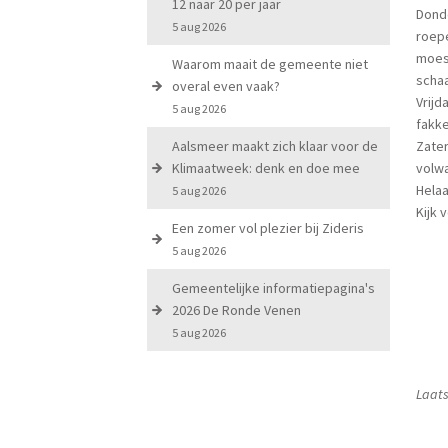
12 naar 20 per jaar
Donde
5 aug 2026
roepe
moest
Waarom maait de gemeente niet
scha
overal even vaak?
Vrijd
5 aug 2026
fakke
Aalsmeer maakt zich klaar voor de
Zater
Klimaatweek: denk en doe mee
volw
Helaa
5 aug 2026
Kijk 
Een zomer vol plezier bij Zideris
5 aug 2026
Gemeentelijke informatiepagina's
2026 De Ronde Venen
5 aug 2026
Laats