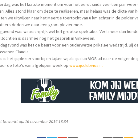
rdag was het laatste moment om voor het eerst sinds veertien jaar weer 
n. Alles stond klaar om deze te realiseren, maar helaas was de dikte van he
en we uitwijken naar het Meertje toertocht van 8 km achter in de polder
atsers deden we daar een groot plezier mee.
agavond was waarschijnlijk wel het grootse spektakel. Veel meer dan hon
ltocht en is daarmee nog het gesprek in Vinkeveen.
dagavond was het de beurt voor een ouderwetse prikslee wedstrijd. Bij de
assenen Claudia.
s is het ijsplezier voorbij en kijken wij als ijsclub VIOS uit naar de volgende 
voor de foto's van afgelopen week op
www.ijsclubvios.nl.
t bewerkt op: 16 november 2016 13:34