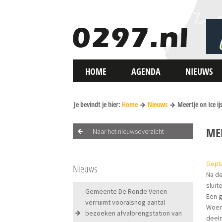
HOME
AGENDA
NIEUWS
Je bevindt je hier:
Home
Nieuws
Meertje on Ice i
MEE
Naar het nieuwsoverzicht
Gepla
Nieuws
Na d
sluit
Gemeente De Ronde Venen
Een 
verruimt vooralsnog aantal
Woen
bezoeken afvalbrengstation van
deel