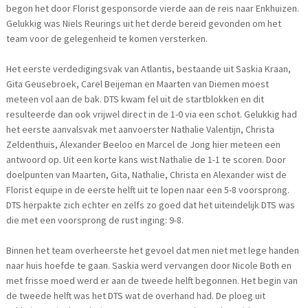
begon het door Florist gesponsorde vierde aan de reis naar Enkhuizen.
Gelukkig was Niels Reurings uit het derde bereid gevonden om het
team voor de gelegenheid te komen versterken.
Het eerste verdedigingsvak van Atlantis, bestaande uit Saskia Kraan,
Gita Geusebroek, Carel Beijeman en Maarten van Diemen moest
meteen vol aan de bak. DTS kwam fel uit de startblokken en dit
resulteerde dan ook vrijwel direct in de 1-0 via een schot. Gelukkig had
het eerste aanvalsvak met aanvoerster Nathalie Valentijn, Christa
Zeldenthuis, Alexander Beeloo en Marcel de Jong hier meteen een
antwoord op. Uit een korte kans wist Nathalie de 1-1 te scoren. Door
doelpunten van Maarten, Gita, Nathalie, Christa en Alexander wist de
Florist equipe in de eerste helft uit te lopen naar een 5-8 voorsprong.
DTS herpakte zich echter en zelfs zo goed dat het uiteindelijk DTS was
die met een voorsprong de rust inging: 9-8.
Binnen het team overheerste het gevoel dat men niet met lege handen
naar huis hoefde te gaan. Saskia werd vervangen door Nicole Both en
met frisse moed werd er aan de tweede helft begonnen. Het begin van
de tweede helft was het DTS wat de overhand had. De ploeg uit