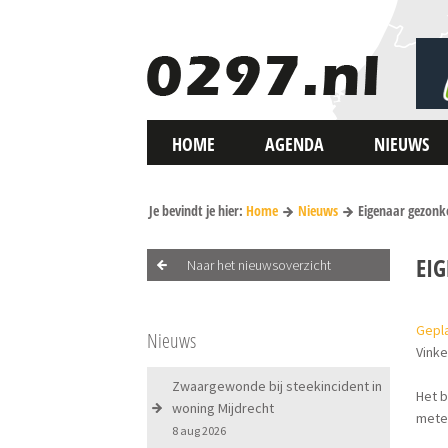
HOME
AGENDA
NIEUWS
Je bevindt je hier:
Home
Nieuws
Eigenaar gezonk
EI
Naar het nieuwsoverzicht
Gepla
Nieuws
Vinke
Zwaargewonde bij steekincident in
Het b
woning Mijdrecht
meter
8 aug 2026