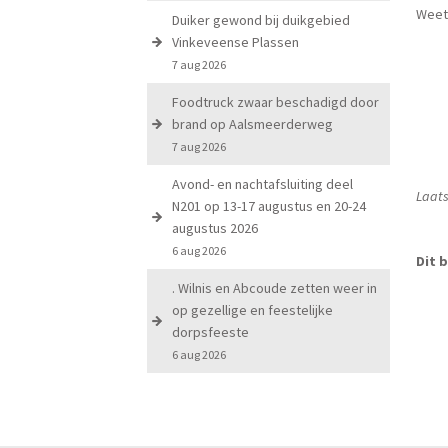
Weet 
Duiker gewond bij duikgebied
Vinkeveense Plassen
7 aug 2026
Foodtruck zwaar beschadigd door
brand op Aalsmeerderweg
7 aug 2026
Avond- en nachtafsluiting deel
Laats
N201 op 13-17 augustus en 20-24
augustus 2026
6 aug 2026
Dit b
. Wilnis en Abcoude zetten weer in
op gezellige en feestelijke
dorpsfeeste
6 aug 2026