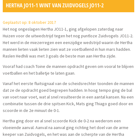
HERTHA JO11-1 WINT VAN ZUIDVOGELS JO11-2
Geplaatst op: 8 oktober 2017
Het nog ongeslagen Hertha JO11-1, ging afgelopen zaterdag naar
Huizen voor de uitwedstrijd tegen het nog puntloze Zuidvogels JO11-2.
Het werd in de miezerregen een eenzijdige wedstrijd waarin de Hertha
mannen lieten vaak lieten zien wat ze voetballend in hun mars hadden.
Raslen Hedhili was met 3 goals de beste man aan Hertha zijde.
Vooraf had coach Toine de mannen opdracht geven om vooral te blijven
voetballen en het balletje te laten gaan.
Vanaf het eerste fluitsignaal van de scheidsrechter toonden de mannen
dat ze de opdracht goed begrepen hadden. In hoog tempo ging de bal
van voet naar voet, wat al snel resulteerde in een aantal kansen. Na een
combinatie tussen de drie spitsen Kick, Mats ging Thiago goed door en
scoorde in de 2e minuut de 0-1.
Hertha ging door en al snel scoorde Kick de 0-2 na wederom een
vloeiende aanval. Aanval na aanval ging richting het doel van de arme
keeper van Zuidvogels, en het was aan de scherpte van de Hertha