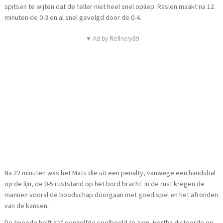
spitsen te wijten dat de teller niet heel snel opliep. Raslen maakt na 12
minuten de 0-3 en al snel gevolgd door de 0-4.
▼ Ad by Refinery89
Na 22 minuten was het Mats die uit een penalty, vanwege een handsbal
op de lijn, de 0-5 ruststand op het bord bracht. In de rust kregen de
mannen vooral de boodschap doorgaan met goed spel en het afronden
van de kansen.
De tweede helft gaf eenzelfde spelbeeld te zien, Hertha dicteerde en