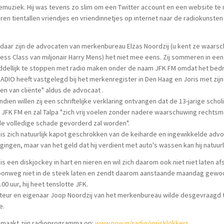
muziek. Hij was tevens zo slim om een Twitter account en een website te
eren tientallen vriendjes en vriendinnetjes op internet naar de radiokunsten 
daar zijn de advocaten van merkenbureau Elzas Noordzij (u kent ze waarsch
ess Class van miljonair Harry Mens) het niet mee eens. Zij sommeren in ee
dellijk te stoppen met radio maken onder de naam JFK FM omdat het bedri
ADIO heeft vastgelegd bij het merkenregister in Den Haag en Joris met zi
en van cliënte" aldus de advocaat .
dien willen zij een schriftelijke verklaring ontvangen dat de 13-jarige scho
JFK FM en zal Talpa "zich vrij voelen zonder nadere waarschuwing rechts
e volledige schade gevorderd zal worden".
 is zich natuurlijk kapot geschrokken van de keiharde en ingewikkelde adv
jgingen, maar van het geld dat hij verdient met auto's wassen kan hij natuur
 is een diskjockey in hart en nieren en wil zich daarom ook niet niet laten afs
nweg niet in de steek laten en zendt daarom aanstaande maandag gewoon 
.00 uur, hij heet tenslotte JFK.
cteur en eigenaar Joop Noordzij van het merkenbureau wilde desgevraagd
e.
 maakt zijn radioprogramma op:
www.now.in/radio/jorisklokkers