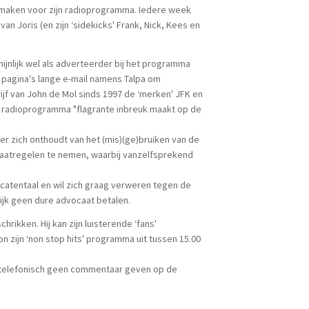
 maken voor zijn radioprogramma. Iedere week
van Joris (en zijn ‘sidekicks' Frank, Nick, Kees en
ijnlijk wel als adverteerder bij het programma
n pagina's lange e-mail namens Talpa om
jf van John de Mol sinds 1997 de ‘merken' JFK en
jn radioprogramma "flagrante inbreuk maakt op de
lier zich onthoudt van het (mis)(ge)bruiken van de
maatregelen te nemen, waarbij vanzelfsprekend
ocatentaal en wil zich graag verweren tegen de
lijk geen dure advocaat betalen.
chrikken. Hij kan zijn luisterende ‘fans'
zijn ‘non stop hits' programma uit tussen 15.00
 telefonisch geen commentaar geven op de