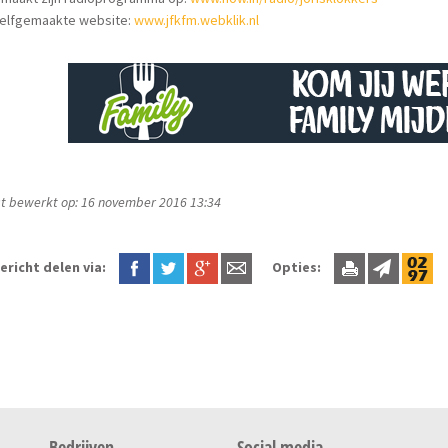
 zelfgemaakte website:
www.jfkfm.webklik.nl
t bewerkt op: 16 november 2016 13:34
ericht delen via:
Opties:
Bedrijven
Social media