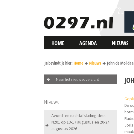
HOME
AGENDA
NIEUWS
Je bevindt je hier:
Home
Nieuws
John de Mol daag
JO
Naar het nieuwsoverzicht
Gepla
Nieuws
De sc
hotma
Avond- en nachtafsluiting deel
Radio
N201 op 13-17 augustus en 20-24
Joris
augustus 2026
maakt