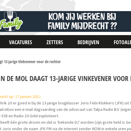
VACATURES
ZETTERS
BEDRIJVEN
FOTOAL
t 13-jarige Vinkevener voor de rechter
HN DE MOL DAAGT 13-JARIGE VINKEVENER VOOR 
atst op: 17 januari 2012
hrik zit er goed in bij de 13-jarige brugklasser Joris Felix Klokkers (JFK) uit
il inbox een e-mail dagvaarding van de advocaat van Talpa Radio B.V. (eig
 538 en Radio 10 Gold exploiteert.
 heeft één grote droom en dat is ‘bekende DJ' worden (zijn grote held is G
 Joris onder de naam JFK FM via de internet zender NOW.in enkele uren 