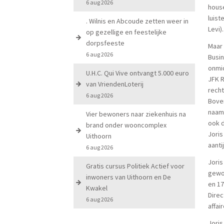
6 aug 2026
house
luist
. Wilnis en Abcoude zetten weer in
Levi).
op gezellige en feestelijke
dorpsfeeste
Maar 
6 aug 2026
Busin
onmid
U.H.C. Qui Vive ontvangt 5.000 euro
JFK R
van VriendenLoterij
recht
6 aug 2026
Boven
naam 
Vier bewoners naar ziekenhuis na
ook d
brand onder wooncomplex
Joris
Uithoorn
aanti
6 aug 2026
Joris
Gratis cursus Politiek Actief voor
gewoo
inwoners van Uithoorn en De
en 17
Kwakel
Dire
6 aug 2026
affair
Joris