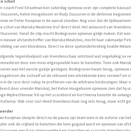
te schot
er-coach Fred Straatman kon zaterdag opnieuw over zijn complete basisac
a Oussoren, Kelvin Hoogeboom en Rudy Oussoren in de defensie begonnen, 
man en Peter Kooijman in de aanval stonden. Nog voor dat de tijdwaarnemi
e schot van Mariska Meulstee trof direct doel. Het antwoord van Vriendensc
 Oussoren. Vanaf de stip mocht Bodegraven opnieuw gelijk maken. Dat was
n nieuwe afstandstreffer van Mariska Meulstee, mocht haar vakmaatje Pet
deling van een bloedneus. Direct na deze spelonderbreking knalde Melanie
volgende tegendoelpunt van Vriendenschaar ontstond wat ongelukkig na 
emoederen door een mooi uitgespeelde kans te benutten. Toen ook Maris
ilveren was het eerste gaatje geslagen. Bodegraven kwam terug, opnieuw 
oogeboom die zichzelf uit de rebound een uitstekende kans verwierf en via
n in de race door volop te profiteren van de arbitraire beslissingen. Ma
ilverd door vriendin Mariska), liet Kelvin Hoogeboom opnieuw zien dat hij u
nge Mijdrechtenaar 9-6 op het scorebord en kort hierna benutte de onla
trafworp. Vlak voor rust deed Vriendenschaar nog iets terug, maar echt ge
oerder
in Kooijman sleepte direct na de pauze zijn team mee in de euforie van het
later ook de vrijheid te benutten die hem gegund werd en opnieuw van afst
Oussoren een fraai uitgespeelde kans benutten en scoorde Vriendenschaar 