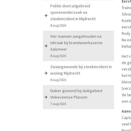
Eers
Politie doet uitgebreid
Train
sporenonderzoek na
Silvi
steekincident in Mijdrecht
Koele
8 aug 2026
eerst
Rudy
Vier mannen aangehouden na
Na ee
inbraak bij brandweerkazerne
behan
Aalsmeer
8 aug 2026
Het 
de g
Zwaargewonde bij steekincident in
verz
woning Mijdrecht
het H
8 aug 2026
bleve
(verz
Duiker gewond bij duikgebied
de la
Vinkeveense Plassen
een s
7 aug 2026
Aanv
Capta
veel 
Ruud 