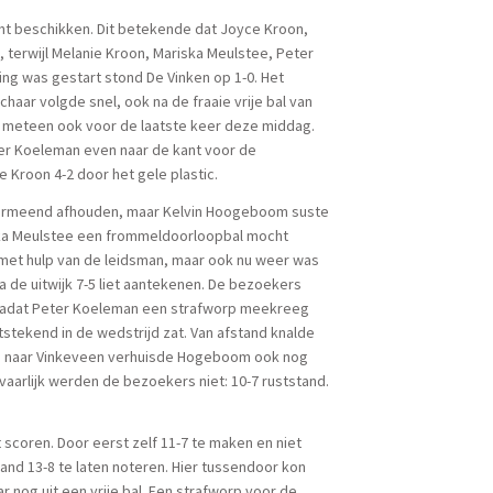
ht beschikken. Dit betekende dat Joyce Kroon,
terwijl Melanie Kroon, Mariska Meulstee, Peter
ng was gestart stond De Vinken op 1-0. Het
haar volgde snel, ook na de fraaie vrije bal van
 meteen ook voor de laatste keer deze middag.
er Koeleman even naar de kant voor de
 Kroon 4-2 door het gele plastic.
vermeend afhouden, maar Kelvin Hoogeboom suste
ka Meulstee een frommeldoorloopbal mocht
met hulp van de leidsman, maar ook nu weer was
 de uitwijk 7-5 liet aantekenen. De bezoekers
ar nadat Peter Koeleman een strafworp meekreeg
itstekend in de wedstrijd zat. Van afstand knalde
ngs naar Vinkeveen verhuisde Hogeboom ook nog
vaarlijk werden de bezoekers niet: 10-7 ruststand.
 scoren. Door eerst zelf 11-7 te maken en niet
and 13-8 te laten noteren. Hier tussendoor kon
nog uit een vrije bal. Een strafworp voor de