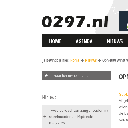
HOME
AGENDA
NIEUWS
Je bevindt je hier:
Home
Nieuws
Opnieuw winst v
OP
Naar het nieuwsoverzicht
Gepla
Nieuws
Afgel
Vrien
Twee verdachten aangehouden na
de ba
steekincident in Mijdrecht
seiz
8 aug 2026