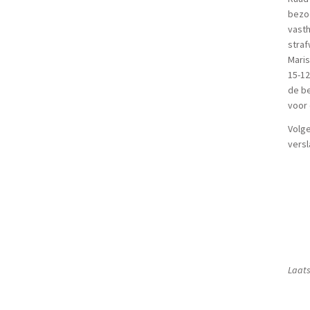
bezoe
vasth
stra
Maris
15-12
de be
voor 
Volge
versl
Laats