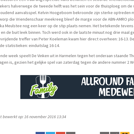
kers halverwege de tweede helft was het sein voor de thuisploeg om de w
oudend aanvalsspel. Kelvin Hoogeboom bekroonde zijn sterke optreden met
fworp die Vriendenschaar meekreeg bleef de marge voor de ABN-AMRO ploe
ka Meulstee nog een keer op de stip plaats nemen. Het betekende tevens haa
 en de buit leek binnen. Toch werd ook in de laatste minuut nog drie maal
vrijdende treffer van Peter Koeleman kwam hier direct overheen: 16-13. De
de statistieken: einduitslag 16-14.
nde week speelt De Vinken uit in Harmelen tegen het onderaan staande Tho
agen is, gezien het gelijke spel van zaterdag tegen de andere nummer 2 
t bewerkt op: 16 november 2016 13:34