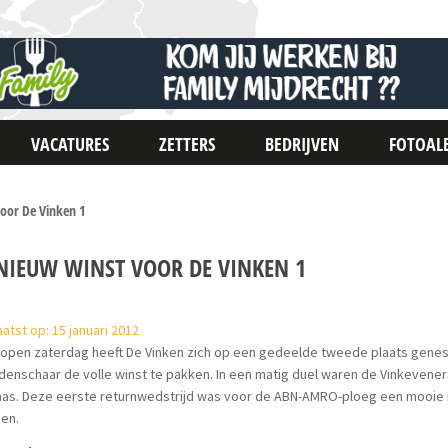
VACATURES
ZETTERS
BEDRIJVEN
FOTOAL
oor De Vinken 1
NIEUW WINST VOOR DE VINKEN 1
atst op: 15 januari 2012
open zaterdag heeft De Vinken zich op een gedeelde tweede plaats genest
denschaar de volle winst te pakken. In een matig duel waren de Vinkevene
as. Deze eerste returnwedstrijd was voor de ABN-AMRO-ploeg een mooie r
oen.