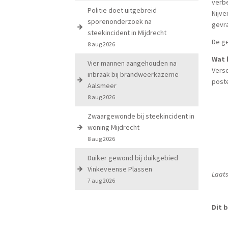
verbe
Politie doet uitgebreid
Nijve
sporenonderzoek na
gevr
steekincident in Mijdrecht
De ge
8 aug 2026
Wat 
Vier mannen aangehouden na
Versc
inbraak bij brandweerkazerne
poste
Aalsmeer
8 aug 2026
Zwaargewonde bij steekincident in
woning Mijdrecht
8 aug 2026
Duiker gewond bij duikgebied
Vinkeveense Plassen
Laats
7 aug 2026
Dit b