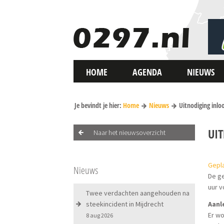
HOME
AGENDA
NIEUWS
Je bevindt je hier:
Home
Nieuws
Uitnodiging inl
UI
Naar het nieuwsoverzicht
Gepla
Nieuws
De ge
uur v
Twee verdachten aangehouden na
steekincident in Mijdrecht
Aanl
Er w
8 aug 2026