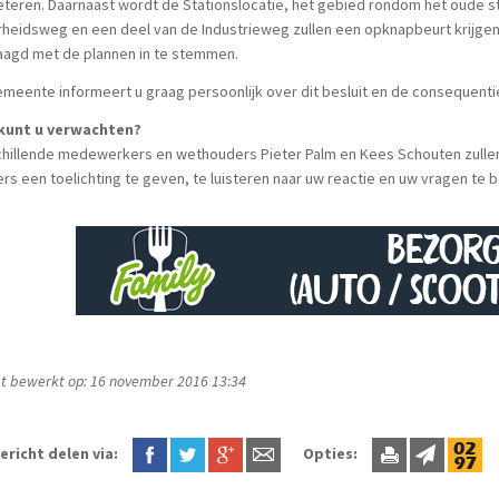
teren. Daarnaast wordt de Stationslocatie, het gebied rondom het oude st
rheidsweg en een deel van de Industrieweg zullen een opknapbeurt krijgen
aagd met de plannen in te stemmen.
meente informeert u graag persoonlijk over dit besluit en de consequentie
kunt u verwachten?
hillende medewerkers en wethouders Pieter Palm en Kees Schouten zullen
rs een toelichting te geven, te luisteren naar uw reactie en uw vragen te
t bewerkt op: 16 november 2016 13:34
ericht delen via:
Opties: