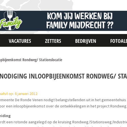
VACATURES
ZETTERS
BEDRIJVEN
FOTOAL
oopbijeenkomst Rondweg/ Stationslocatie
TNODIGING INLOOPBIJEENKOMST RONDWEG/ STA
atst op: 6 januari 2012
meente De Ronde Venen nodigt belangstellenden uit in het gemeentehuis o
oor een inloopbijeenkomst over de ontwikkelingen in het project Rondweg/
eiding
ordt een rotonde aangelegd op de kruising Rondweg/Stati­onsweg/Industri