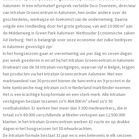
Aalsmeer. In een informatief gesprek vertelde Dico Overeem, directeur
van Intratuin Groencentrum in Aalsmeer, hen onder andere over de
geschiedenis, werkwijze en toekomst van de onderneming. Daarna
volgde een rondleiding door het grote gebouw, van wel 10.000 m² aan
de Middenweg in Green Park Aalsmeer. Wethouder Economische zaken
Ad Verburg: ‘Het is belangrijk voor onze economie dat zulke bedrijven
in Aalsmeer gevestigd zijn.'
In het hoogseizoen gaan er vierentwintig uur per dag en zeven dagen
per week goederen in en uit bij het Intratuin Groencentrum in Aalsmeer.
Driekwart van de 58 Intratuin-vestigingen, waarvan vijf in België, krijgen
hun producten via het Intratuin Groencentrum Aalsmeer. Met een
marktaandeel van 30 procent binnen de tuincentra en 9 procent in de
hele tuinbranche mag Intratuin zich in Nederland marktleider noemen.
Het is een krachtige koopformule en een sterk merk. Alle Intratuin-
vestigingen beslaan tezamen zo'n 464.000 m² ofwel zo'n 93
voetbalvelden. Er werken hier meer dan 3.300 medewerkers, die in
totaal zo'n 80.000 verschillende artikelen verkopen aan 12.500.000
klanten. In het Intratuin Groencentrum werken 42 vaste en op drukke
dagen in het hoogseizoen tot 50 inhuurkrachten.
De Intratuin-formule bestaat 31 jaar en is een belevenis in elk seizoen.