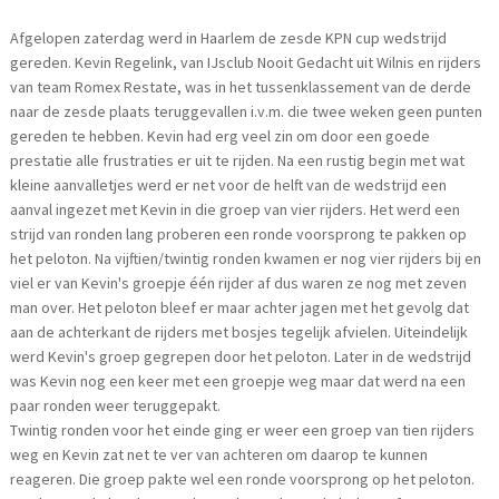
Afgelopen zaterdag werd in Haarlem de zesde KPN cup wedstrijd
gereden. Kevin Regelink, van IJsclub Nooit Gedacht uit Wilnis en rijders
van team Romex Restate, was in het tussenklassement van de derde
naar de zesde plaats teruggevallen i.v.m. die twee weken geen punten
gereden te hebben. Kevin had erg veel zin om door een goede
prestatie alle frustraties er uit te rijden. Na een rustig begin met wat
kleine aanvalletjes werd er net voor de helft van de wedstrijd een
aanval ingezet met Kevin in die groep van vier rijders. Het werd een
strijd van ronden lang proberen een ronde voorsprong te pakken op
het peloton. Na vijftien/twintig ronden kwamen er nog vier rijders bij en
viel er van Kevin's groepje één rijder af dus waren ze nog met zeven
man over. Het peloton bleef er maar achter jagen met het gevolg dat
aan de achterkant de rijders met bosjes tegelijk afvielen. Uiteindelijk
werd Kevin's groep gegrepen door het peloton. Later in de wedstrijd
was Kevin nog een keer met een groepje weg maar dat werd na een
paar ronden weer teruggepakt.
Twintig ronden voor het einde ging er weer een groep van tien rijders
weg en Kevin zat net te ver van achteren om daarop te kunnen
reageren. Die groep pakte wel een ronde voorsprong op het peloton.