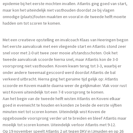
epidemie bij het eerste mochten invallen. Atlantis ging goed van start,
maar kon het uiteindelijk niet vasthouden doordat ze bij vlagen
onnodige (plaats)fouten maakten en vooral in de tweede helft moeite
hadden om tot scoren te komen.
Met een creatieve opstelling en invalcoach Klaas van Heeringen begon
het eerste aanvalsvak met een vliegende start en Atlantis stond zeer
snel voor met 2-0 uit twee zeer mooie afstandsschoten. Ook het
tweede aanvalsvak scoorde hierna snel, maar Atlantis kon de 3-0
voorsprong niet vasthouden. Koveni kwam terug tot 3-3, waarbij er
onder andere tweemaal gescoord werd doordat Atlantis de bal
verkeerd uitbracht. Hierna ging het geruime tijd gelijk op: Atlantis
scoorde en Koveni maakte daarna weer de gelijkmaker. Vlak voor rust
wist Koveni uiteindelijk tot een 7-8 voorsprong te komen.
Aan het begin van de tweede helft wisten Atlantis en Koveni elkaar
goed in evenwicht te houden en konden ze beide de eerste vijftien
minuten niet tot scoren komen. Uiteindelijk wist Koveni de
opgebouwde voorsprong verder uit te breiden en bleef Atlantis maar
moeilijk tot scoren komen. Uiteindelijk verloor Atlantis met 9-12.
Op 19 november speelt Atlantis 2 uit tegen DKV in IJmuiden en op 26