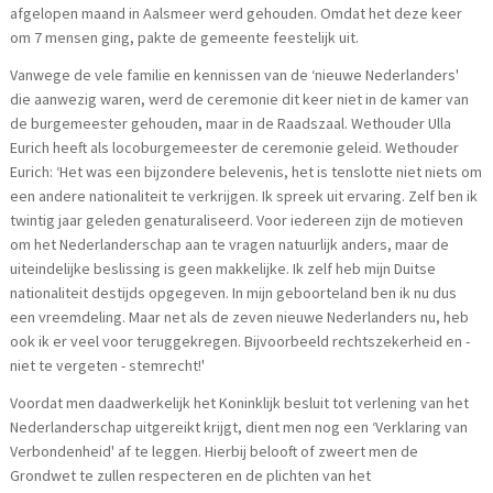
afgelopen maand in Aalsmeer werd gehouden. Omdat het deze keer
om 7 mensen ging, pakte de gemeente feestelijk uit.
Vanwege de vele familie en kennissen van de ‘nieuwe Nederlanders'
die aanwezig waren, werd de ceremonie dit keer niet in de kamer van
de burgemeester gehouden, maar in de Raadszaal. Wethouder Ulla
Eurich heeft als locoburgemeester de ceremonie geleid. Wethouder
Eurich: ‘Het was een bijzondere belevenis, het is tenslotte niet niets om
een andere nationaliteit te verkrijgen. Ik spreek uit ervaring. Zelf ben ik
twintig jaar geleden genaturaliseerd. Voor iedereen zijn de motieven
om het Nederlanderschap aan te vragen natuurlijk anders, maar de
uiteindelijke beslissing is geen makkelijke. Ik zelf heb mijn Duitse
nationaliteit destijds opgegeven. In mijn geboorteland ben ik nu dus
een vreemdeling. Maar net als de zeven nieuwe Nederlanders nu, heb
ook ik er veel voor teruggekregen. Bijvoorbeeld rechtszekerheid en -
niet te vergeten - stemrecht!'
Voordat men daadwerkelijk het Koninklijk besluit tot verlening van het
Nederlanderschap uitgereikt krijgt, dient men nog een ‘Verklaring van
Verbondenheid' af te leggen. Hierbij belooft of zweert men de
Grondwet te zullen respecteren en de plichten van het