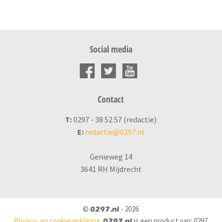
Social media
Contact
T:
0297 - 38 52 57 (redactie)
E:
redactie@0297.nl
Genieweg 14
3641 RH Mijdrecht
©
- 2026
0297.nl
Privacy- en cookieverklaring
is een product van: 0297
0297.nl