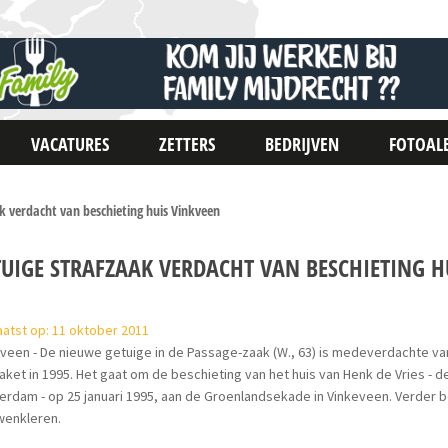
VACATURES
ZETTERS
BEDRIJVEN
FOTOAL
k verdacht van beschieting huis Vinkveen
TUIGE STRAFZAAK VERDACHT VAN BESCHIETING H
atst op: 11 oktober 2011
veen - De nieuwe getuige in de Passage-zaak (W., 63) is medeverdachte va
aket in 1995. Het gaat om de beschieting van het huis van Henk de Vries - d
rdam - op 25 januari 1995, aan de Groenlandsekade in Vinkeveen. Verder bes
wenkleren.