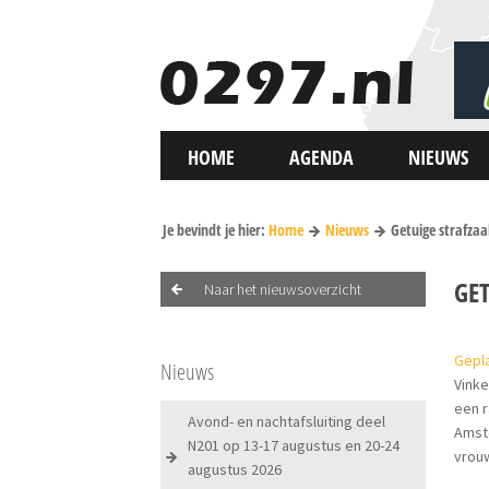
HOME
AGENDA
NIEUWS
Je bevindt je hier:
Home
Nieuws
Getuige strafzaa
GE
Naar het nieuwsoverzicht
Gepla
Nieuws
Vinke
een r
Avond- en nachtafsluiting deel
Amste
N201 op 13-17 augustus en 20-24
vrou
augustus 2026