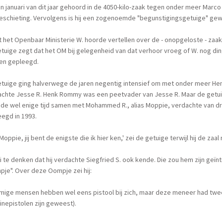
 in januari van dit jaar gehoord in de 4050-kilo-zaak tegen onder meer Marco
eschieting. Vervolgens is hij een zogenoemde "begunstigingsgetuige" ge
 het Openbaar Ministerie W. hoorde vertellen over de - onopgeloste - zaak
tuige zegt dat het OM bij gelegenheid van dat verhoor vroeg of W. nog di
en gepleegd.
etuige ging halverwege de jaren negentig intensief om met onder meer He
chte Jesse R. Henk Rommy was een peetvader van Jesse R. Maar de getuig
e wel enige tijd samen met Mohammed R., alias Moppie, verdachte van dri
egd in 1993.
Moppie, jij bent de enigste die ik hier ken,' zei de getuige terwijl hij de zaa
ei te denken dat hij verdachte Siegfried S. ook kende. Die zou hem zijn ge
je". Over deze Oompje zei hij:
ige mensen hebben wel eens pistool bij zich, maar deze meneer had twee 
nepistolen zijn geweest).