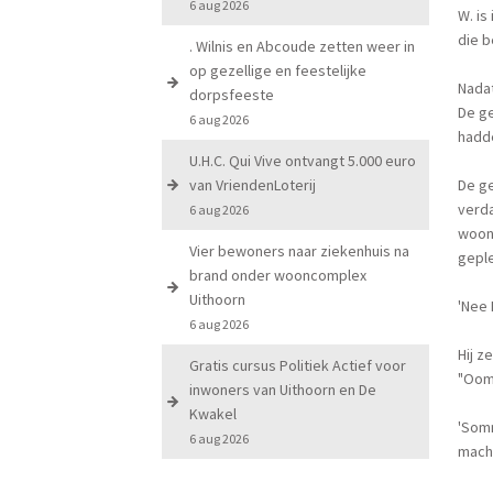
6 aug 2026
W. is
die b
. Wilnis en Abcoude zetten weer in
op gezellige en feestelijke
Nadat
dorpsfeeste
De ge
6 aug 2026
hadd
U.H.C. Qui Vive ontvangt 5.000 euro
van VriendenLoterij
De g
verda
6 aug 2026
woond
Vier bewoners naar ziekenhuis na
geple
brand onder wooncomplex
Uithoorn
'Nee 
6 aug 2026
Hij z
Gratis cursus Politiek Actief voor
"Oomp
inwoners van Uithoorn en De
Kwakel
'Somm
6 aug 2026
machi