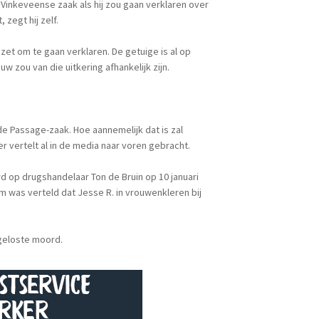
Vinkeveense zaak als hij zou gaan verklaren over
zegt hij zelf.
t om te gaan verklaren. De getuige is al op
ouw zou van die uitkering afhankelijk zijn.
de Passage-zaak. Hoe aannemelijk dat is zal
r vertelt al in de media naar voren gebracht.
d op drugshandelaar Ton de Bruin op 10 januari
em was verteld dat Jesse R. in vrouwenkleren bij
geloste moord.