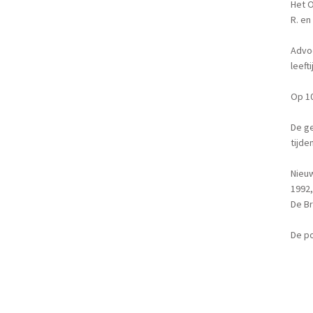
Het O
R. en
Advoc
leeft
Op 10
De ge
tijde
Nieuw
1992,
De B
De po