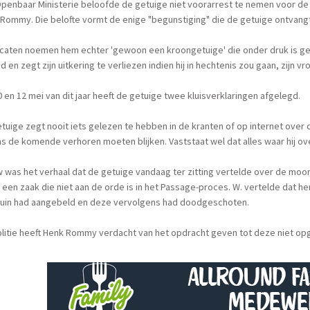
penbaar Ministerie beloofde de getuige niet voorarrest te nemen voor de 
 Rommy. Die belofte vormt de enige "begunstiging" die de getuige ontvangt, 
aten noemen hem echter 'gewoon een kroongetuige' die onder druk is geze
ijd en zegt zijn uitkering te verliezen indien hij in hechtenis zou gaan, zijn vr
 en 12 mei van dit jaar heeft de getuige twee kluisverklaringen afgelegd.
tuige zegt nooit iets gelezen te hebben in de kranten of op internet over 
ns de komende verhoren moeten blijken. Vaststaat wel dat alles waar hij ove
 was het verhaal dat de getuige vandaag ter zitting vertelde over de moor
 een zaak die niet aan de orde is in het Passage-proces. W. vertelde dat h
ruin had aangebeld en deze vervolgens had doodgeschoten.
litie heeft Henk Rommy verdacht van het opdracht geven tot deze niet op