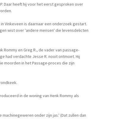
 P. Daar heeft hij voor het eerst gesproken over
worden.
 in Vinkeveen is daarnaar een onderzoek gestart.
ngen wist over 'andere mensen' die levensdelicten
nk Rommy en Greg R., de vader van passage-
e had verdachte Jesse R. nooit ontmoet. Hij
e moorden in het Passage-proces die zijn
l rondkeek.
ïntroduceerd in de woning van Henk Rommy als
machinegeweren onder zijn jas.' (Dat zullen dan