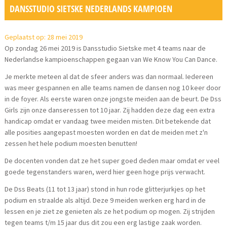
DANSSTUDIO SIETSKE NEDERLANDS KAMPIOEN
Geplaatst op: 28 mei 2019
Op zondag 26 mei 2019 is Dansstudio Sietske met 4 teams naar de
Nederlandse kampioenschappen gegaan van We Know You Can Dance.
Je merkte meteen al dat de sfeer anders was dan normaal. Iedereen
was meer gespannen en alle teams namen de dansen nog 10 keer door
in de foyer. Als eerste waren onze jongste meiden aan de beurt. De Dss
Girls zijn onze danseressen tot 10 jaar. Zij hadden deze dag een extra
handicap omdat er vandaag twee meiden misten. Dit betekende dat
alle posities aangepast moesten worden en dat de meiden met z'n
zessen het hele podium moesten benutten!
De docenten vonden dat ze het super goed deden maar omdat er veel
goede tegenstanders waren, werd hier geen hoge prijs verwacht.
De Dss Beats (11 tot 13 jaar) stond in hun rode glitterjurkjes op het
podium en straalde als altijd. Deze 9 meiden werken erg hard in de
lessen en je ziet ze genieten als ze het podium op mogen. Zij strijden
tegen teams t/m 15 jaar dus dit zou een erg lastige zaak worden.