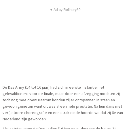
▼ Ad by Refinery89
De Dss Army (14 tot 16 jaar) had zich in eerste instantie niet
gekwalificeerd voor de finale, maar door een afzegging mochten zij
toch nog mee doen! Daarom konden zij er ontspannen in staan en
gewoon genieten want dit was al een hele prestatie. Na hun dans met
verf, stoere choreografie en een strak einde hoorde we dat zij 6e van
Nederland zijn geworden!
Als laatste waren de Dss Ladies (16 jaar en ouder) aan de beurt. Zij