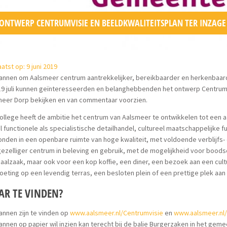
ONTWERP CENTRUMVISIE EN BEELDKWALITEITSPLAN TER INZAGE
atst op: 9 juni 2019
annen om Aalsmeer centrum aantrekkelijker, bereikbaarder en herkenbaarde
19 juli kunnen geïnteresseerden en belanghebbenden het ontwerp Centrumv
meer Dorp bekijken en van commentaar voorzien.
ollege heeft de ambitie het centrum van Aalsmeer te ontwikkelen tot een a
 functionele als specialistische detailhandel, cultureel maatschappelijke f
nden in een openbare ruimte van hoge kwaliteit, met voldoende verblijfs-
ezelliger centrum in beleving en gebruik, met de mogelijkheid voor boods
aalzaak, maar ook voor een kop koffie, een diner, een bezoek aan een cultu
eting op een levendig terras, een besloten plein of een prettige plek aan 
R TE VINDEN?
annen zijn te vinden op
www.aalsmeer.nl/Centrumvisie
en
www.aalsmeer.nl
annen op papier wil inzien kan terecht bij de balie Burgerzaken in het gem