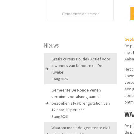
Gemeente Aalsmeer
Gepla
Nieuws
De pl
met 
Gratis cursus Politiek Actief voor
Aals
inwoners van Uithoorn en De
Het c
Kwakel
zowel
6 aug 2026
verbo
een g
Gemeente De Ronde Venen
speci
verruimt vooralsnog aantal
ontmo
bezoeken afvalbrengstation van
12 naar 20 per jaar
WAA
5 aug 2026
De pl
Waarom maait de gemeente niet
de pl