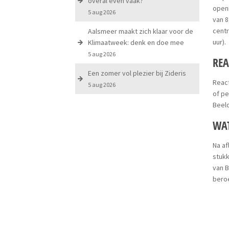
overal even vaak?
openi
5 aug 2026
van 8
centr
Aalsmeer maakt zich klaar voor de
uur).
Klimaatweek: denk en doe mee
5 aug 2026
RE
Een zomer vol plezier bij Zideris
React
5 aug 2026
of pe
Beeld
WAT
Na af
stuk
van B
bero