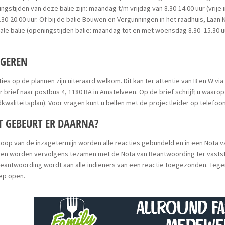
ngstijden van deze balie zijn: maandag t/m vrijdag van 8.30-14.00 uur (vrije
.30-20.00 uur. Of bij de balie Bouwen en Vergunningen in het raadhuis, Laa
ale balie (openingstijden balie: maandag tot en met woensdag 8.30–15.30 uu
AGEREN
ies op de plannen zijn uiteraard welkom. Dit kan ter attentie van B en W via
r brief naar postbus 4, 1180 BA in Amstelveen. Op de brief schrijft u waarop
kwaliteitsplan). Voor vragen kunt u bellen met de projectleider op telefo
 GEBEURT ER DAARNA?
loop van de inzagetermijn worden alle reacties gebundeld en in een Nota
ken worden vervolgens tezamen met de Nota van Beantwoording ter vastst
eantwoording wordt aan alle indieners van een reactie toegezonden. Tegen
ep open.