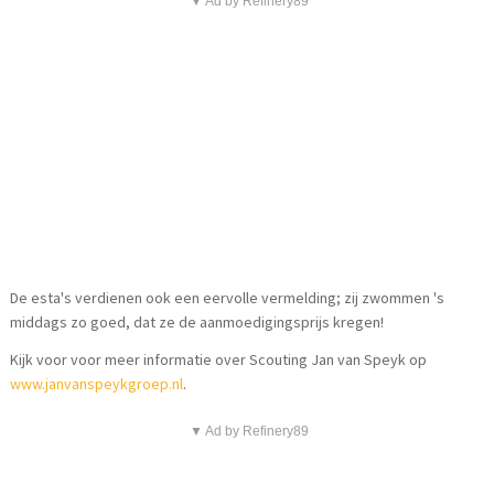
▼ Ad by Refinery89
De esta's verdienen ook een eervolle vermelding; zij zwommen 's
middags zo goed, dat ze de aanmoedigingsprijs kregen!
Kijk voor voor meer informatie over Scouting Jan van Speyk op
www.janvanspeykgroep.nl
.
▼ Ad by Refinery89