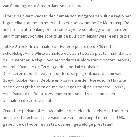
van Scoutingregio Amsterdam-Amstelland.
Tijdens de zwemwedstrijden nemen scoutinggroepen uit de regio het
tegen elkaar op het in het Amstelveense zwembad De Meerkamp. De
activiteit is al jarenlang een traditie bij vele scoutinggroepen en een
leuk moment voor alle scouts uit de buurt om elkaar weer eens te zien.
Lobke Streekstra behaalde de tweede plaats op de 50 meter
schoolslag, Anna White behaalde ook een tweede plaats, maar dan op
de 50 meter vrije slag. Voor het onderdeel vlotvaren mochten Debbie,
Amanda, Danique en Evi de gouden medaille ophalen!
De zilveren medaille voor dit onderdeel ging ook naar de Jan van
Speyk: Lobke, Anna, Debbie en Rosalie werden tweede. Het laatste
beetje energie hebben de meiden ingezet bij de estafette; Lobke,
Anna Danique en Rosalie zwommen het snelst van allemaal en
behaalden de eerste plaats!
Omdat de padvindsters over alle onderdelen de snelste tijd hebben
neergezet mochten zij de wisselbeker in ontvangst nemen. In 1998
gebeurde dat voor het laatst, dus een geweldige prestatie!!