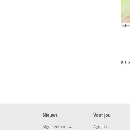
hebbe
Dit b
Nieuws
Voor jou
Algemeen nieuws
Agenda