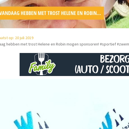
VANDAAG HEBBEN MET TROST HELENE EN ROBIN...
atst op: 20 juli 2019
aag hebben met trost Helene en Robin mogen sponsoren! #sportief #zwe